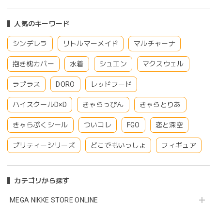
人気のキーワード
シンデレラ
リトルマーメイド
マルチャーナ
抱き枕カバー
水着
シュエン
マクスウェル
ラプラス
DORO
レッドフード
ハイスクールD×D
きゃらっぴん
きゃらとりあ
きゃらぷくシール
ついコレ
FGO
恋と深空
プリティーシリーズ
どこでもいっしょ
フィギュア
カテゴリから探す
MEGA NIKKE STORE ONLINE