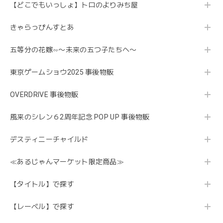
【どこでもいっしょ】トロのよりみち屋
きゃらっぴんすとあ
五等分の花嫁∽〜未来の五つ子たちへ〜
東京ゲームショウ2025 事後物販
OVERDRIVE 事後物販
風来のシレン６2周年記念 POP UP 事後物販
デスティニーチャイルド
≪あるじゃんマーケット限定商品≫
【タイトル】で探す
【レーベル】で探す