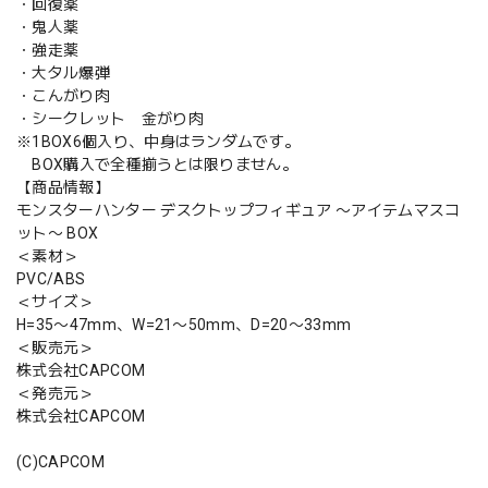
・回復薬
・鬼人薬
・強走薬
・大タル爆弾
・こんがり肉
・シークレット 金がり肉
※1BOX6個入り、中身はランダムです。
BOX購入で全種揃うとは限りません。
【商品情報】
モンスターハンター デスクトップフィギュア 〜アイテムマスコ
ット〜 BOX
＜素材＞
PVC/ABS
＜サイズ＞
H=35〜47mm、W=21〜50mm、D=20〜33mm
＜販売元＞
株式会社CAPCOM
＜発売元＞
株式会社CAPCOM
(C)CAPCOM