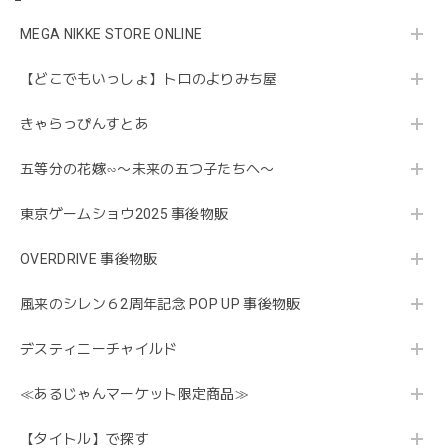
MEGA NIKKE STORE ONLINE
【どこでもいっしょ】トロのよりみち屋
きゃらっぴんすとあ
五等分の花嫁∽〜未来の五つ子たちへ〜
東京ゲームショウ2025 事後物販
OVERDRIVE 事後物販
風来のシレン６2周年記念 POP UP 事後物販
デスティニーチャイルド
≪あるじゃんマーケット限定商品≫
【タイトル】で探す