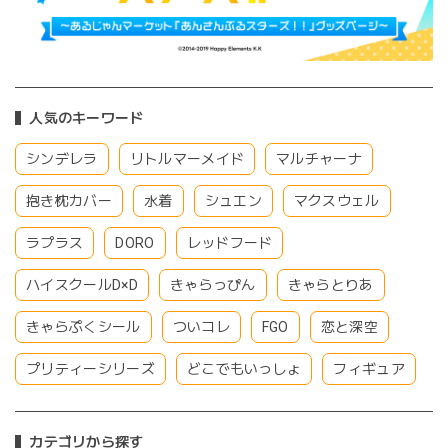
人気のキーワード
シンデレラ
リトルマーメイド
マルチャーナ
抱き枕カバー
水着
シュエン
マクスウェル
ラプラス
DORO
レッドフード
ハイスクールD×D
きゃらっぴん
きゃらとりあ
きゃらぷくシール
ついコレ
FGO
恋と深空
プリティーシリーズ
どこでもいっしょ
フィギュア
カテゴリから探す