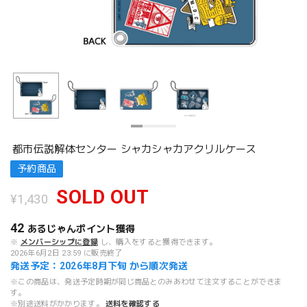
都市伝説解体センター シャカシャカアクリルケース
予約商品
SOLD OUT
¥1,430
42
あるじゃんポイント
獲得
※
メンバーシップに登録
し、購入をすると獲得できます。
2026年6月2日 23:59 に販売終了
発送予定：2026年8月下旬 から順次発送
※この商品は、発送予定時期が同じ商品とのみあわせて注文することができま
す。
※別途送料がかかります。
送料を確認する