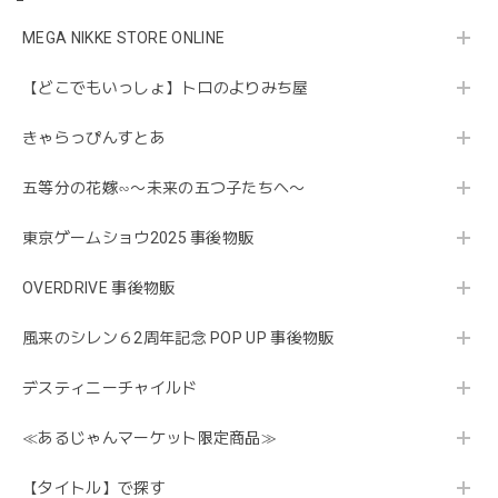
MEGA NIKKE STORE ONLINE
【どこでもいっしょ】トロのよりみち屋
きゃらっぴんすとあ
五等分の花嫁∽〜未来の五つ子たちへ〜
東京ゲームショウ2025 事後物販
OVERDRIVE 事後物販
風来のシレン６2周年記念 POP UP 事後物販
デスティニーチャイルド
≪あるじゃんマーケット限定商品≫
【タイトル】で探す