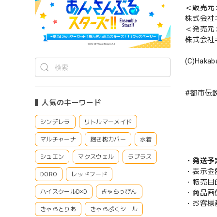
＜販売元
株式会社
＜発売元
株式会社
(C)Hakab
#都市伝
人気のキーワード
シンデレラ
リトルマーメイド
マルチャーナ
抱き枕カバー
水着
シュエン
マクスウェル
ラプラス
・発送予
・表示金
DORO
レッドフード
・転売目
・商品画
ハイスクールD×D
きゃらっぴん
・お客様
きゃらとりあ
きゃらぷくシール