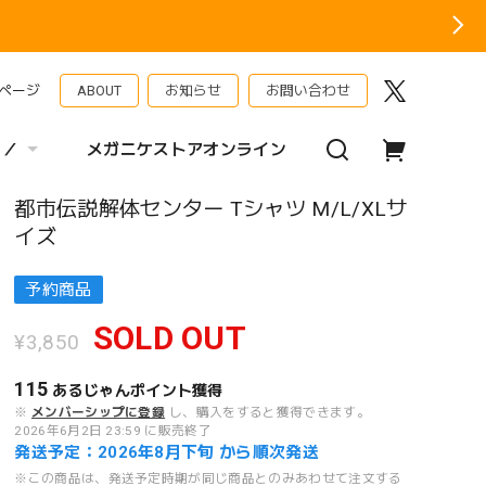
ページ
ABOUT
お知らせ
お問い合わせ
 ／
メガニケストアオンライン
都市伝説解体センター Tシャツ M/L/XLサ
イズ
予約商品
SOLD OUT
¥3,850
115
あるじゃんポイント
獲得
※
メンバーシップに登録
し、購入をすると獲得できます。
2026年6月2日 23:59 に販売終了
発送予定：2026年8月下旬 から順次発送
※この商品は、発送予定時期が同じ商品とのみあわせて注文する