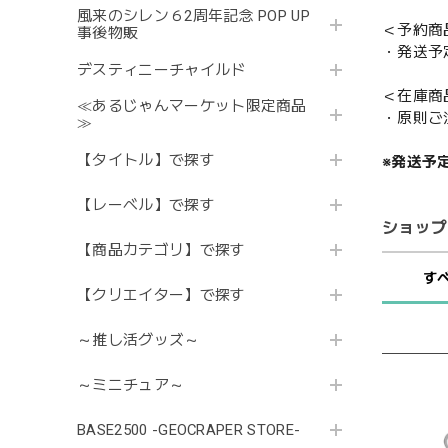
風来のシレン６2周年記念 POP UP
＜予約商
事後物販
・発送予
デスティニーチャイルド
＜在庫商
≪あるじゃんマーケット限定商品
・原則ご
≫
【タイトル】で探す
※発送予
【レーベル】で探す
ショップ
【商品カテゴリ】で探す
す
【クリエイター】で探す
～推し活グッズ～
～ミニチュア～
BASE2500 -GEOCRAPER STORE-