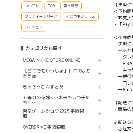
【決済に
ついコレ
FGO
恋と深空
＜予約商
プリティーシリーズ
どこでもいっしょ
・お支払
・「Pa
フィギュア
＜在庫商
・決済に
カテゴリから探す
ーあと払い
ークレ
MEGA NIKKE STORE ONLINE
VISA／
ーキャ
【どこでもいっしょ】トロのより
みち屋
ー銀行
ーコンビニ
きゃらっぴんすとあ
ーAmazo
五等分の花嫁∽〜未来の五つ子た
【配送に
ちへ〜
・商品の
東京ゲームショウ2025 事後物
販
※配送シ
OVERDRIVE 事後物販
ご注文時