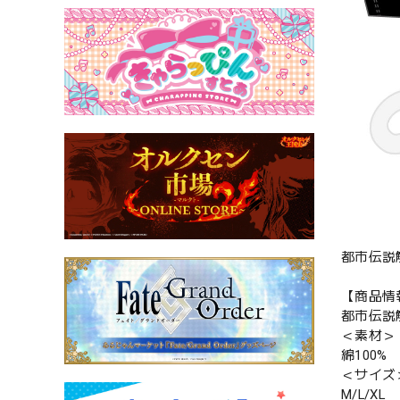
都市伝説
【商品情
都市伝説解
＜素材＞
綿100%
＜サイズ
M/L/XL