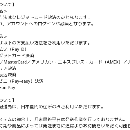
ついて】
品＞
方法はクレジットカード決済のみとなります。
y ID」アカウントへのログインが必須となります。
品＞
は以下のお支払い方法をご利用いただけます。
（Pay ID）
ジットカード決済
MasterCard／アメリカン・エキスプレス・カード（AMEX）／J
リア決済
振込決済
（Pay-easy）決済
n Pay
ついて】
配送先は、日本国内の住所のみご利用いただけます。
ステムの都合上、月末最終平日は発送作業を行っておりません。
期や商品によっては発送までに通常よりお時間をいただく可能