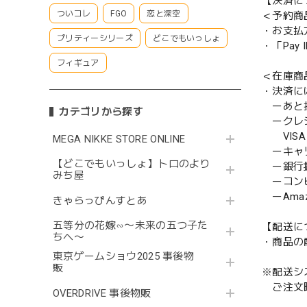
【決済に
ついコレ
FGO
恋と深空
＜予約商
・お支払
プリティーシリーズ
どこでもいっしょ
・「Pa
フィギュア
＜在庫商
・決済に
ーあと払い
カテゴリから探す
ークレ
VISA／
MEGA NIKKE STORE ONLINE
ーキャ
【どこでもいっしょ】トロのより
ー銀行
みち屋
ーコンビニ
ーAmazo
きゃらっぴんすとあ
五等分の花嫁∽〜未来の五つ子た
【配送に
ちへ〜
・商品の
東京ゲームショウ2025 事後物
販
※配送シ
ご注文時
OVERDRIVE 事後物販