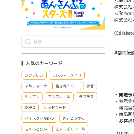
＜販売元
株式会社
＜発売元
株式会社
(C)Hakab
#都市伝
人気のキーワード
シンデレラ
リトルマーメイド
マルチャーナ
抱き枕カバー
水着
・発送予
シュエン
マクスウェル
ラプラス
・表示金
・転売目
DORO
レッドフード
・商品画
ハイスクールD×D
きゃらっぴん
・お客様
きゃらとりあ
きゃらぷくシール