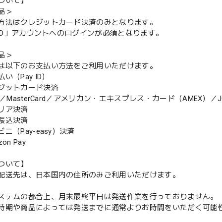
ついて】
品＞
方法はクレジットカード決済のみとなります。
y ID」アカウントへのログインが必須となります。
品＞
は以下のお支払い方法をご利用いただけます。
（Pay ID）
ジットカード決済
MasterCard／アメリカン・エキスプレス・カード（AMEX）／J
リア決済
振込決済
（Pay-easy）決済
n Pay
ついて】
配送先は、日本国内の住所のみご利用いただけます。
ステムの都合上、月末最終平日は発送作業を行っておりません。
期や商品によっては発送までに通常よりお時間をいただく可能