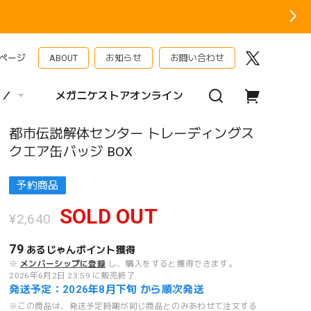
ページ
ABOUT
お知らせ
お問い合わせ
 ／
メガニケストアオンライン
都市伝説解体センター トレーディングス
クエア缶バッジ BOX
予約商品
SOLD OUT
¥2,640
79
あるじゃんポイント
獲得
※
メンバーシップに登録
し、購入をすると獲得できます。
2026年6月2日 23:59 に販売終了
発送予定：2026年8月下旬 から順次発送
※この商品は、発送予定時期が同じ商品とのみあわせて注文する