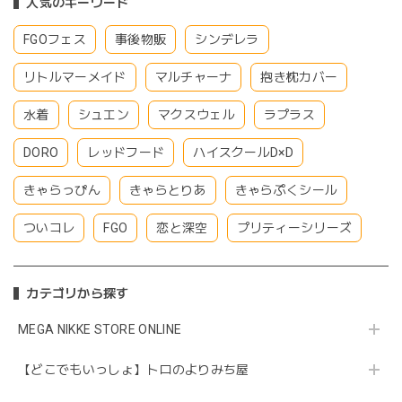
人気のキーワード
FGOフェス
事後物販
シンデレラ
リトルマーメイド
マルチャーナ
抱き枕カバー
水着
シュエン
マクスウェル
ラプラス
DORO
レッドフード
ハイスクールD×D
きゃらっぴん
きゃらとりあ
きゃらぷくシール
ついコレ
FGO
恋と深空
プリティーシリーズ
カテゴリから探す
MEGA NIKKE STORE ONLINE
【どこでもいっしょ】トロのよりみち屋