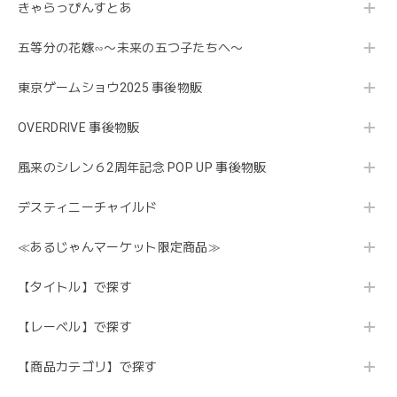
きゃらっぴんすとあ
五等分の花嫁∽〜未来の五つ子たちへ〜
東京ゲームショウ2025 事後物販
OVERDRIVE 事後物販
風来のシレン６2周年記念 POP UP 事後物販
デスティニーチャイルド
≪あるじゃんマーケット限定商品≫
【タイトル】で探す
【レーベル】で探す
【商品カテゴリ】で探す