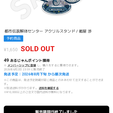
都市伝説解体センター アクリルスタンド / 廻屋 渉
予約商品
SOLD OUT
¥1,650
49
あるじゃんポイント
獲得
※
メンバーシップに登録
し、購入をすると獲得できます。
2026年6月2日 23:59 に販売終了
発送予定：2026年8月下旬 から順次発送
※この商品は、発送予定時期が同じ商品とのみあわせて注文することができま
す。
※別途送料がかかります。
送料を確認する
※¥10,000以上のご注文で国内送料が無料になります。
販売期間が終了しました