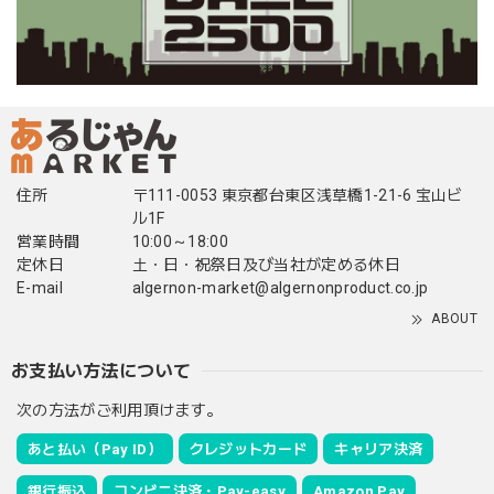
住所
〒111-0053 東京都台東区浅草橋1-21-6 宝山ビ
ル1F
営業時間
10:00～18:00
定休日
土・日・祝祭日及び当社が定める休日
E-mail
algernon-market@algernonproduct.co.jp
ABOUT
お支払い方法について
次の方法がご利用頂けます。
あと払い（Pay ID）
クレジットカード
キャリア決済
銀行振込
コンビニ決済・Pay-easy
Amazon Pay