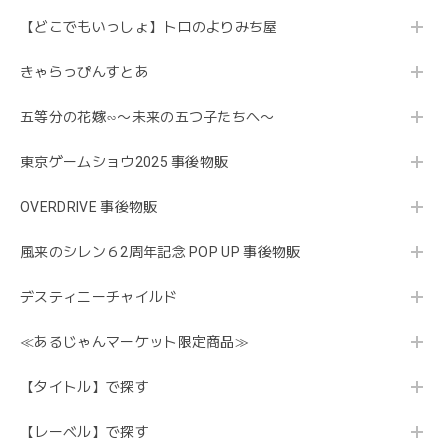
【どこでもいっしょ】トロのよりみち屋
きゃらっぴんすとあ
五等分の花嫁∽〜未来の五つ子たちへ〜
東京ゲームショウ2025 事後物販
OVERDRIVE 事後物販
風来のシレン６2周年記念 POP UP 事後物販
デスティニーチャイルド
≪あるじゃんマーケット限定商品≫
【タイトル】で探す
【レーベル】で探す