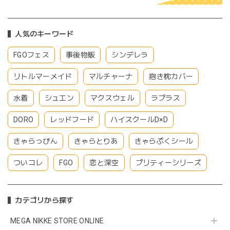
人気のキーワード
FGOフェス
事後物販
シンデレラ
リトルマーメイド
マルチャーナ
抱き枕カバー
水着
シュエン
マクスウェル
ラプラス
DORO
レッドフード
ハイスクールD×D
きゃらっぴん
きゃらとりあ
きゃらぷくシール
ついコレ
FGO
恋と深空
プリティーシリーズ
カテゴリから探す
MEGA NIKKE STORE ONLINE