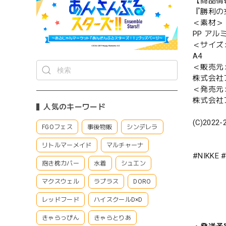
【商品情
『勝利の女
＜素材＞
PP アル
＜サイズ
A4
＜販売元
株式会社
＜発売元
株式会社
人気のキーワード
(C)2022-
FGOフェス
事後物販
シンデレラ
リトルマーメイド
マルチャーナ
#NIKKE
抱き枕カバー
水着
シュエン
マクスウェル
ラプラス
DORO
レッドフード
ハイスクールD×D
きゃらっぴん
きゃらとりあ