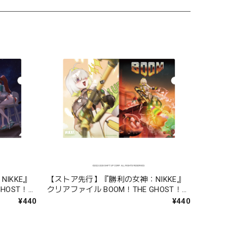
IKKE』
【ストア先行】『勝利の女神：NIKKE』
GHOST！ド
クリアファイル BOOM！THE GHOST！エ
レグ
¥440
¥440