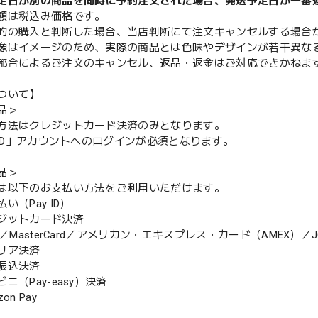
定日が別の商品を同時に予約注文された場合、発送予定日が一番
額は税込み価格です。
的の購入と判断した場合、当店判断にて注文キャンセルする場合
像はイメージのため、実際の商品とは色味やデザインが若干異な
都合によるご注文のキャンセル、返品・返金はご対応できかねま
ついて】
品＞
方法はクレジットカード決済のみとなります。
y ID」アカウントへのログインが必須となります。
品＞
は以下のお支払い方法をご利用いただけます。
（Pay ID）
ジットカード決済
MasterCard／アメリカン・エキスプレス・カード（AMEX）／J
リア決済
振込決済
（Pay-easy）決済
n Pay