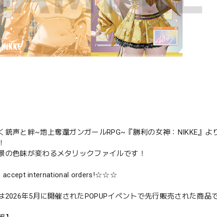
銃声と絆~地上奪還ガンガールRPG~『勝利の女神：NIKKE』より、
！
景の色味が変わるメタリックファイルです！
ccept international orders!☆☆☆
は2026年5月に開催されたPOPUPイベントで先行販売された商品