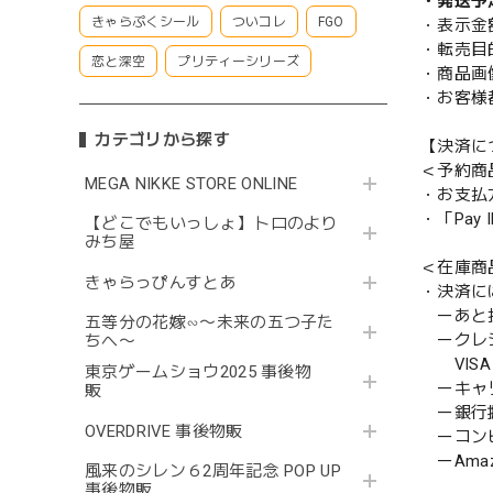
・発送予
きゃらぷくシール
ついコレ
FGO
・表示金
・転売目
恋と深空
プリティーシリーズ
・商品画
・お客様
カテゴリから探す
【決済に
＜予約商
MEGA NIKKE STORE ONLINE
・お支払
・「Pa
【どこでもいっしょ】トロのより
みち屋
＜在庫商
きゃらっぴんすとあ
・決済に
ーあと払い
五等分の花嫁∽〜未来の五つ子た
ークレ
ちへ〜
VISA／
東京ゲームショウ2025 事後物
ーキャ
販
ー銀行
OVERDRIVE 事後物販
ーコンビニ
ーAmazo
風来のシレン６2周年記念 POP UP
事後物販