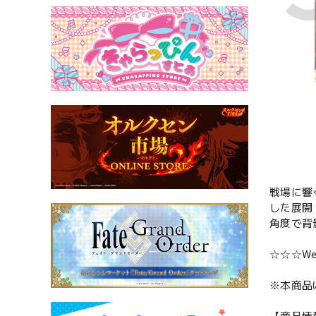
戦場に響く
した展開
角度で背
☆☆☆We a
※本商品