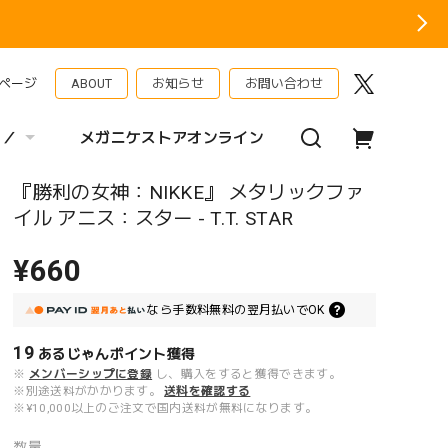
ページ
ABOUT
お知らせ
お問い合わせ
 ／
メガニケストアオンライン
『勝利の女神：NIKKE』 メタリックファ
イル アニス：スター - T.T. STAR
¥660
なら
手数料無料の
翌月払いでOK
19
あるじゃんポイント
獲得
※
メンバーシップに登録
し、購入をすると獲得できます。
※別途送料がかかります。
送料を確認する
※¥10,000以上のご注文で国内送料が無料になります。
数量