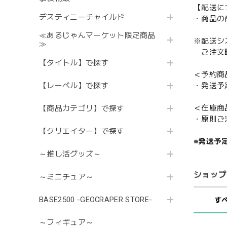
【配送に
デスティニーチャイルド
・商品の
≪あるじゃんマーケット限定商品
※配送シ
≫
ご注文時
【タイトル】で探す
＜予約商
【レーベル】で探す
・発送予
＜在庫商
【商品カテゴリ】で探す
・原則ご
【クリエイター】で探す
※発送予
～推し活グッズ～
ショップ
～ミニチュア～
BASE2500 -GEOCRAPER STORE-
す
～フィギュア～