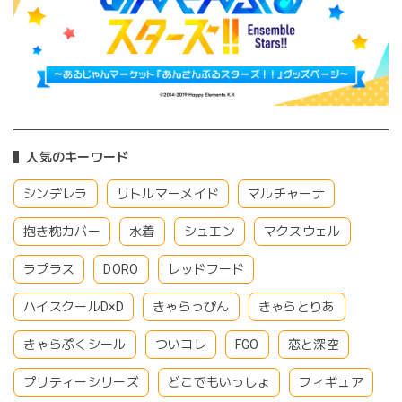
人気のキーワード
シンデレラ
リトルマーメイド
マルチャーナ
抱き枕カバー
水着
シュエン
マクスウェル
ラプラス
DORO
レッドフード
ハイスクールD×D
きゃらっぴん
きゃらとりあ
きゃらぷくシール
ついコレ
FGO
恋と深空
プリティーシリーズ
どこでもいっしょ
フィギュア