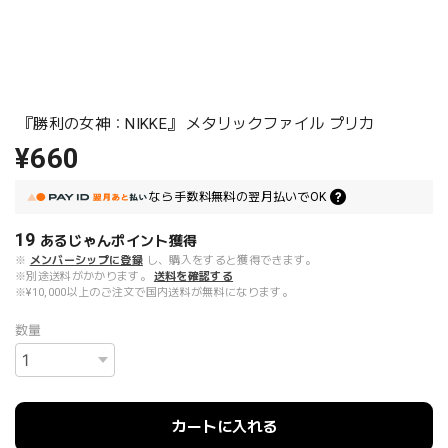
『勝利の女神：NIKKE』 メタリックファイル プリカ
¥660
なら
手数料無料の
翌月払いでOK
19
あるじゃんポイント
獲得
※
メンバーシップに登録
し、購入をすると獲得できます。
※別途送料がかかります。
送料を確認する
※¥10,000以上のご注文で国内送料が無料になります。
数量
カートに入れる