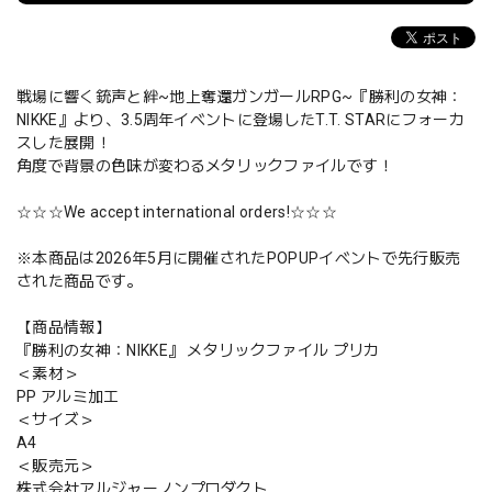
戦場に響く銃声と絆~地上奪還ガンガールRPG~『勝利の女神：
NIKKE』より、3.5周年イベントに登場したT.T. STARにフォーカ
スした展開！
角度で背景の色味が変わるメタリックファイルです！
☆☆☆We accept international orders!☆☆☆
※本商品は2026年5月に開催されたPOPUPイベントで先行販売
された商品です。
【商品情報】
『勝利の女神：NIKKE』 メタリックファイル プリカ
＜素材＞
PP アルミ加工
＜サイズ＞
A4
＜販売元＞
株式会社アルジャーノンプロダクト