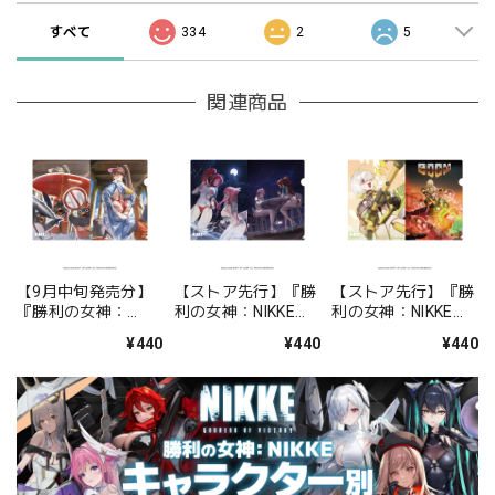
すべて
334
2
5
関連商品
【9月中旬発売分】
【ストア先行】『勝
【ストア先行】『勝
『勝利の女神：
利の女神：NIKKE』
利の女神：NIKKE』
NIKKE』 クリアファ
クリアファイル
クリアファイル
¥440
¥440
¥440
イル マルチャーナ：
BOOM！THE
BOOM！THE
マリンスタディ
GHOST！ドロシー
GHOST！エレグ
＆ラピ