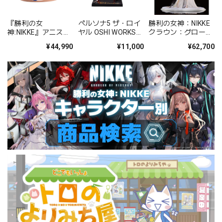
『勝利の女
ペルソナ5 ザ・ロイ
勝利の女神：NIKKE
神:NIKKE』アニス：
ヤル OSHI WORKS
クラウン：グローリ
スパークリングサマ
クロウ PVC塗装済み
アスフラワー 1/4完
¥44,990
¥11,000
¥62,700
ー 1/4 PVC塗装済み
完成品
成品フィギュア
完成品フィギュア