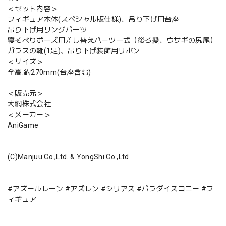
＜セット内容＞
フィギュア本体(スペシャル版仕様)、吊り下げ用台座
吊り下げ用リングパーツ
寝そべりポーズ用差し替えパーツ一式（後ろ髪、ウサギの尻尾）
ガラスの靴(1足)、吊り下げ装飾用リボン
＜サイズ＞
全高:約270mm(台座含む)
＜販売元＞
大網株式会社
＜メーカー＞
AniGame
(C)Manjuu Co.,Ltd. & YongShi Co.,Ltd.
#アズールレーン #アズレン #シリアス #パラダイスコニー #フ
ィギュア