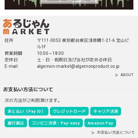
住所
〒111-0053 東京都台東区浅草橋1-21-6 宝山ビ
ル1F
営業時間
10:00～18:00
定休日
土・日・祝祭日及び当社が定める休日
E-mail
algernon-market@algernonproduct.co.jp
ABOUT
お支払い方法について
次の方法がご利用頂けます。
あと払い（Pay ID）
クレジットカード
キャリア決済
銀行振込
コンビニ決済・Pay-easy
Amazon Pay
お支払い方法について