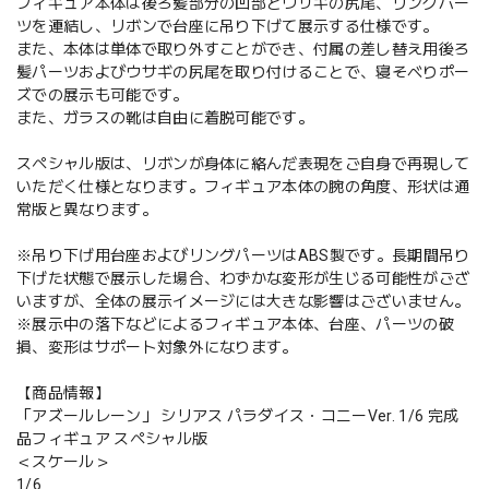
フィギュア本体は後ろ髪部分の凹部とウサギの尻尾、リングパー
ツを連結し、リボンで台座に吊り下げて展示する仕様です。
また、本体は単体で取り外すことができ、付属の差し替え用後ろ
髪パーツおよびウサギの尻尾を取り付けることで、寝そべりポー
ズでの展示も可能です。
また、ガラスの靴は自由に着脱可能です。
スペシャル版は、リボンが身体に絡んだ表現をご自身で再現して
いただく仕様となります。フィギュア本体の腕の角度、形状は通
常版と異なります。
※吊り下げ用台座およびリングパーツはABS製です。長期間吊り
下げた状態で展示した場合、わずかな変形が生じる可能性がござ
いますが、全体の展示イメージには大きな影響はございません。
※展示中の落下などによるフィギュア本体、台座、パーツの破
損、変形はサポート対象外になります。
【商品情報】
「アズールレーン」 シリアス パラダイス・コニーVer. 1/6 完成
品フィギュア スペシャル版
＜スケール＞
1/6