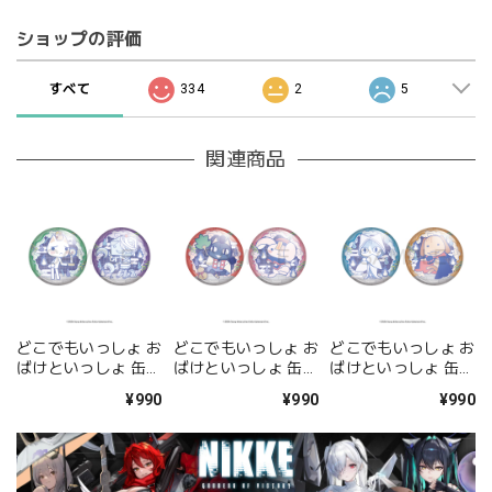
ショップの評価
すべて
334
2
5
関連商品
どこでもいっしょ お
どこでもいっしょ お
どこでもいっしょ お
ばけといっしょ 缶バ
ばけといっしょ 缶バ
ばけといっしょ 缶バ
ッジセット <トロ 肝
ッジセット <クロ&
ッジセット <ソラ&
¥990
¥990
¥990
試しver.&スズキ>
ジュン>
ピエール>