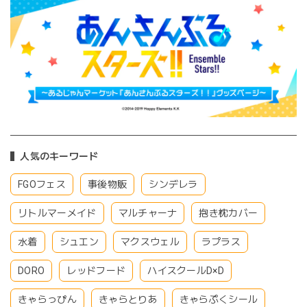
人気のキーワード
FGOフェス
事後物販
シンデレラ
リトルマーメイド
マルチャーナ
抱き枕カバー
水着
シュエン
マクスウェル
ラプラス
DORO
レッドフード
ハイスクールD×D
きゃらっぴん
きゃらとりあ
きゃらぷくシール