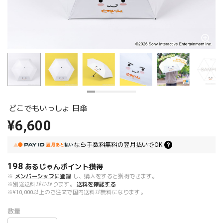
どこでもいっしょ 日傘
¥6,600
なら
手数料無料の
翌月払いでOK
198
あるじゃんポイント
獲得
※
メンバーシップに登録
し、購入をすると獲得できます。
※別途送料がかかります。
送料を確認する
※¥10,000以上のご注文で国内送料が無料になります。
数量