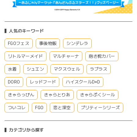
人気のキーワード
FGOフェス
事後物販
シンデレラ
リトルマーメイド
マルチャーナ
抱き枕カバー
水着
シュエン
マクスウェル
ラプラス
DORO
レッドフード
ハイスクールD×D
きゃらっぴん
きゃらとりあ
きゃらぷくシール
ついコレ
FGO
恋と深空
プリティーシリーズ
カテゴリから探す