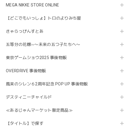
MEGA NIKKE STORE ONLINE
【どこでもいっしょ】トロのよりみち屋
きゃらっぴんすとあ
五等分の花嫁∽〜未来の五つ子たちへ〜
東京ゲームショウ2025 事後物販
OVERDRIVE 事後物販
風来のシレン６2周年記念 POP UP 事後物販
デスティニーチャイルド
≪あるじゃんマーケット限定商品≫
【タイトル】で探す