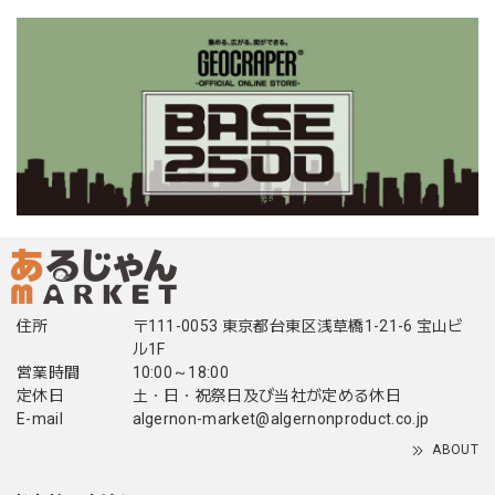
住所
〒111-0053 東京都台東区浅草橋1-21-6 宝山ビ
ル1F
営業時間
10:00～18:00
定休日
土・日・祝祭日及び当社が定める休日
E-mail
algernon-market@algernonproduct.co.jp
ABOUT