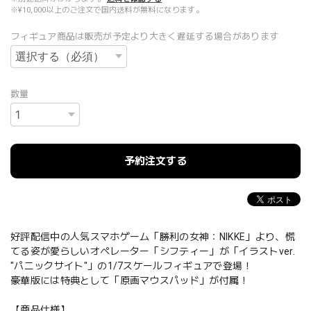
※¥10,000以上のご注文で国内送料が無料になります。
フィギュア商品は販売が予定より大きく遅延する場合があります
数量
予約注文する
好評配信中の人気スマホゲーム「勝利の女神：NIKKE」より、慌
てる姿が愛らしいオペレーター「シフティー」が「イラストver.
"パニックサイト"」の1/7スケールフィギュアで登場！
豪華版には特典として「原画マウスパッド」が付属！
【商品仕様】