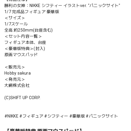
勝利の女神：NIKKE シフティー イラストver. "パニックサイト"
1/7 完成品フィギュア 豪華版
＜サイズ＞
1/7スケール
全高:約250mm(台座含む)
＜セット内容一覧＞
フィギュア本体、台座
＜豪華版特典＞(封入)
原画マウスパッド
＜販売元＞
Hobby sakura
＜発売元＞
大網株式会社
(C)SHIFT UP CORP.
#NIKKE #フィギュア #シフティー #豪華版 #パニックサイト