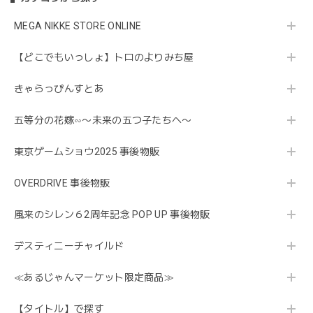
MEGA NIKKE STORE ONLINE
【どこでもいっしょ】トロのよりみち屋
きゃらっぴんすとあ
五等分の花嫁∽〜未来の五つ子たちへ〜
東京ゲームショウ2025 事後物販
OVERDRIVE 事後物販
風来のシレン６2周年記念 POP UP 事後物販
デスティニーチャイルド
≪あるじゃんマーケット限定商品≫
【タイトル】で探す