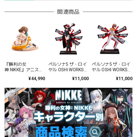
関連商品
『勝利の女
ペルソナ5 ザ・ロイ
ペルソナ5 ザ・ロイ
神:NIKKE』アニス：
ヤル OSHI WORKS
ヤル OSHI WORKS
スパークリングサマ
ヴァイオレット PVC
クロウ PVC塗装済み
¥44,990
¥11,000
¥11,000
ー 1/4 PVC塗装済み
塗装済み完成品
完成品
完成品フィギュア