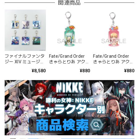
関連商品
ファイナルファンタ
Fate/Grand Order
Fate/Grand Order
ジー XIV ミュージッ
きゃらとりあ アクリ
きゃらとりあ アクリ
クコレクションキー
ルキーホルダー ラン
ルキーホルダー セイ
¥8,580
¥880
¥880
チェーン バイナルシ
サー/清姫
バー/ガレス
リーズ Vol. 2 BOX