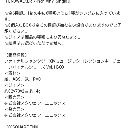
『ENDWALKER 7-inch Vinyl Single』
※全6種類。1箱の中に6種類のうち1種がランダムに入っていま
す。
※6個入りBOXで全ての種類が揃わない場合がありますのでご了
承ください。
※サイズは商品の種類により異なります。
※絵柄はお選びいただけません。
【商品情報】
ファイナルファンタジーXIVミュージックコレクションキーチェ
ーンバイナルシリーズ Vol.1 BOX
＜素材＞
紙、ABS、鉄、PVC
＜サイズ＞
約82×73×2㎜ 約14g
＜販売元＞
株式会社スクウェア・エニックス
＜発売元＞
株式会社スクウェア・エニックス
（C)SQUARE ENIX