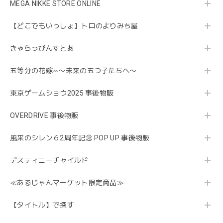
MEGA NIKKE STORE ONLINE
【どこでもいっしょ】トロのよりみち屋
きゃらっぴんすとあ
五等分の花嫁∽〜未来の五つ子たちへ〜
東京ゲームショウ2025 事後物販
OVERDRIVE 事後物販
風来のシレン６2周年記念 POP UP 事後物販
デスティニーチャイルド
≪あるじゃんマーケット限定商品≫
【タイトル】で探す