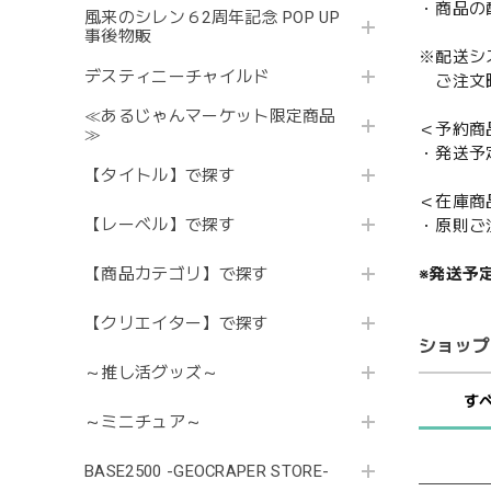
・商品の
風来のシレン６2周年記念 POP UP
事後物販
※配送シ
デスティニーチャイルド
ご注文時
≪あるじゃんマーケット限定商品
＜予約商
≫
・発送予
【タイトル】で探す
＜在庫商
【レーベル】で探す
・原則ご
※発送予
【商品カテゴリ】で探す
【クリエイター】で探す
ショップ
～推し活グッズ～
す
～ミニチュア～
BASE2500 -GEOCRAPER STORE-