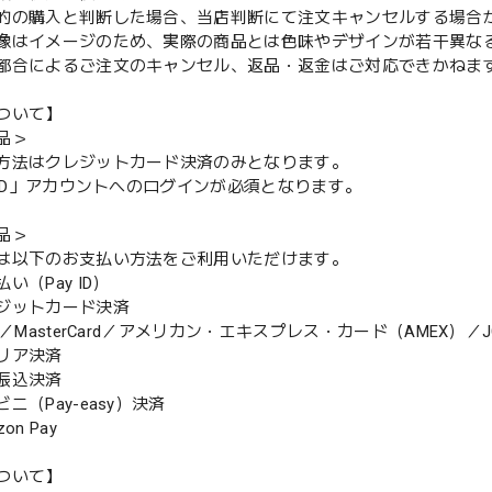
的の購入と判断した場合、当店判断にて注文キャンセルする場合
像はイメージのため、実際の商品とは色味やデザインが若干異な
都合によるご注文のキャンセル、返品・返金はご対応できかねま
ついて】
品＞
方法はクレジットカード決済のみとなります。
y ID」アカウントへのログインが必須となります。
品＞
は以下のお支払い方法をご利用いただけます。
（Pay ID）
ジットカード決済
MasterCard／アメリカン・エキスプレス・カード（AMEX）／J
リア決済
振込決済
（Pay-easy）決済
n Pay
ついて】