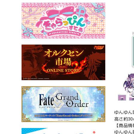
ゆんゆん
高さ約3
【商品情
ゆんゆん