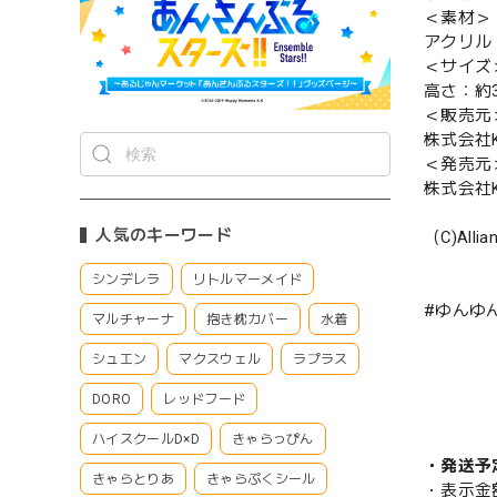
＜素材＞
アクリル
＜サイズ
高さ：約3
＜販売元
株式会社Ke
＜発売元
株式会社Ke
人気のキーワード
（C)Allian
シンデレラ
リトルマーメイド
#ゆんゆ
マルチャーナ
抱き枕カバー
水着
シュエン
マクスウェル
ラプラス
DORO
レッドフード
ハイスクールD×D
きゃらっぴん
・発送予
きゃらとりあ
きゃらぷくシール
・表示金