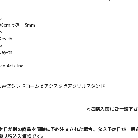
＞
0cm厚み：5mm
＞
y-th
＞
y-th
ce Arts Inc.
ん電波シンドローム #アクスタ #アクリルスタンド
＜ご購入前にご一読下さ
定日が別の商品を同時に予約注文された場合、発送予定日が一番
額は税込み価格です。