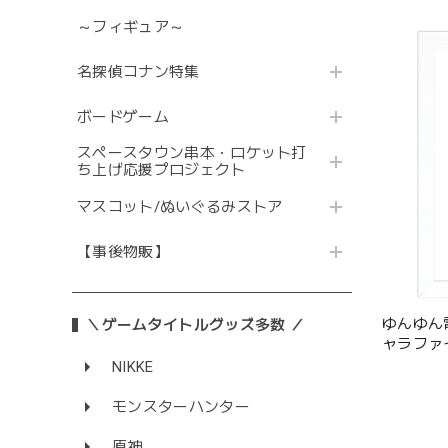
～フィギュア～
名探偵コナン特集
ボードゲーム
スペースタウン串本・ロケット打
ち上げ応援プロジェクト
マスコット/ぬいぐるみストア
【事後物販】
ゆんゆん
＼ゲームタイトルグッズ多数 ／
ャラファ
ん） A4
NIKKE
モンスターハンター
原神