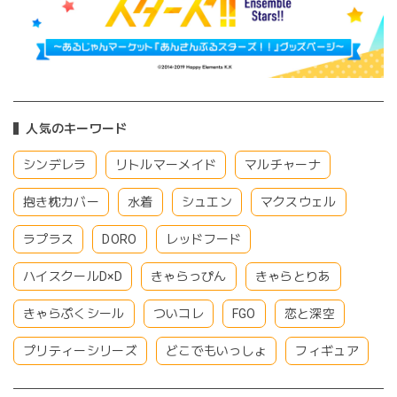
人気のキーワード
シンデレラ
リトルマーメイド
マルチャーナ
抱き枕カバー
水着
シュエン
マクスウェル
ラプラス
DORO
レッドフード
ハイスクールD×D
きゃらっぴん
きゃらとりあ
きゃらぷくシール
ついコレ
FGO
恋と深空
プリティーシリーズ
どこでもいっしょ
フィギュア