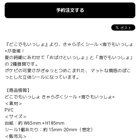
予約注文する
『どこでもいっしょ』より、きゃらぷくシール <海でもいっしょ
>が登場！
夏の時期にあわせて「おばけといっしょ」と「海でもいっしょ」
の 2種展開です。
ポケピの可愛さがぎゅっとつめこまれた、 マットな質感のぽこ
っとした立体シールになっています。
【商品情報】
どこでもいっしょ きゃらぷくシール <海でもいっしょ>
＜素材＞
PVC
＜サイズ＞
台紙：約 W65mm × H185mm
シール1個あたり：約 15mm-20mm（想定）
＜販売元＞