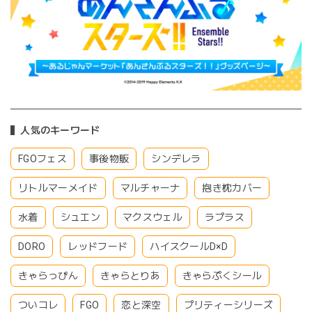
人気のキーワード
FGOフェス
事後物販
シンデレラ
リトルマーメイド
マルチャーナ
抱き枕カバー
水着
シュエン
マクスウェル
ラプラス
DORO
レッドフード
ハイスクールD×D
きゃらっぴん
きゃらとりあ
きゃらぷくシール
ついコレ
FGO
恋と深空
プリティーシリーズ