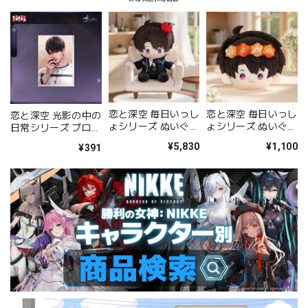
恋と深空 毎日いっし
恋と深空 毎日いっし
恋と深空 光影の中の
ょシリーズ ぬいぐる
ょシリーズ ぬいぐる
日常シリーズ ブロマ
み（マヒル）
みブローチ（マヒ
イド（マヒル）
¥5,830
¥1,100
¥391
ル）