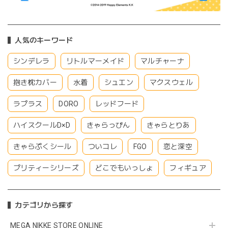
人気のキーワード
シンデレラ
リトルマーメイド
マルチャーナ
抱き枕カバー
水着
シュエン
マクスウェル
ラプラス
DORO
レッドフード
ハイスクールD×D
きゃらっぴん
きゃらとりあ
きゃらぷくシール
ついコレ
FGO
恋と深空
プリティーシリーズ
どこでもいっしょ
フィギュア
カテゴリから探す
MEGA NIKKE STORE ONLINE