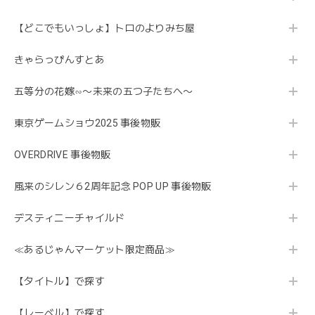
【どこでもいっしょ】トロのよりみち屋
きゃらっぴんすとあ
五等分の花嫁∽〜未来の五つ子たちへ〜
東京ゲームショウ2025 事後物販
OVERDRIVE 事後物販
風来のシレン６2周年記念 POP UP 事後物販
デスティニーチャイルド
≪あるじゃんマーケット限定商品≫
【タイトル】で探す
【レーベル】で探す