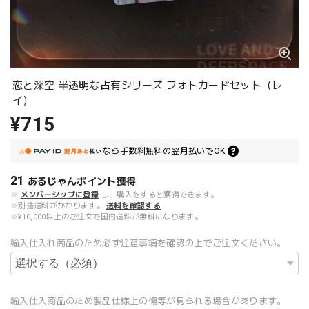
恋と深空 半透明な占有シリーズ フォトカードセット（レ
イ）
¥715
なら
手数料無料の
翌月払いでOK
21
あるじゃんポイント
獲得
※
メンバーシップに登録
し、購入をすると獲得できます。
※別途送料がかかります。
送料を確認する
※¥10,000以上のご注文で国内送料が無料になります。
輸入仕入れ商品のため必ず注意事項を確認の上でご注文ください。
輸入仕入商品のため製品仕様上の傷等が見られる場合があります。