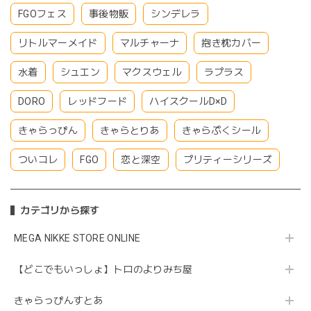
FGOフェス
事後物販
シンデレラ
リトルマーメイド
マルチャーナ
抱き枕カバー
水着
シュエン
マクスウェル
ラプラス
DORO
レッドフード
ハイスクールD×D
きゃらっぴん
きゃらとりあ
きゃらぷくシール
ついコレ
FGO
恋と深空
プリティーシリーズ
カテゴリから探す
MEGA NIKKE STORE ONLINE
【どこでもいっしょ】トロのよりみち屋
きゃらっぴんすとあ