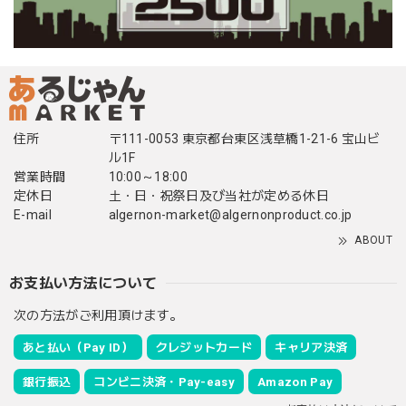
住所
〒111-0053 東京都台東区浅草橋1-21-6 宝山ビ
ル1F
営業時間
10:00～18:00
定休日
土・日・祝祭日及び当社が定める休日
E-mail
algernon-market@algernonproduct.co.jp
ABOUT
お支払い方法について
次の方法がご利用頂けます。
あと払い（Pay ID）
クレジットカード
キャリア決済
銀行振込
コンビニ決済・Pay-easy
Amazon Pay