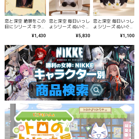
恋と深空 絶景をこの
恋と深空 毎日いっし
恋と深空 毎日いっし
目にシリーズ キラキ
ょシリーズ ぬいぐる
ょシリーズ ぬいぐる
ラ色紙（レイ）
み（レイ）
みブローチ（レイ）
¥1,430
¥5,830
¥1,100