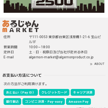
住所
〒111-0053 東京都台東区浅草橋1-21-6 宝山ビ
ル1F
営業時間
10:00～18:00
定休日
土・日・祝祭日及び当社が定める休日
E-mail
algernon-market@algernonproduct.co.jp
ABOUT
お支払い方法について
次の方法がご利用頂けます。
あと払い（Pay ID）
クレジットカード
キャリア決済
銀行振込
コンビニ決済・Pay-easy
Amazon Pay