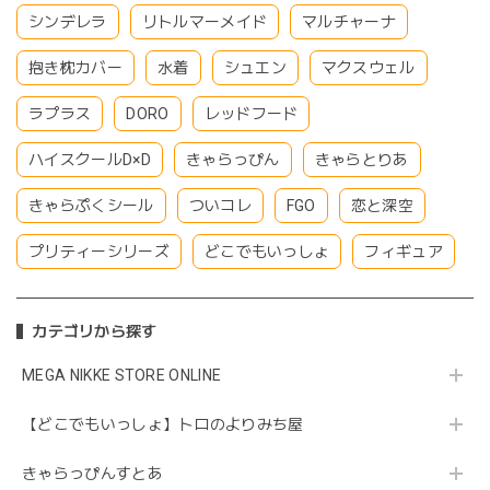
シンデレラ
リトルマーメイド
マルチャーナ
抱き枕カバー
水着
シュエン
マクスウェル
ラプラス
DORO
レッドフード
ハイスクールD×D
きゃらっぴん
きゃらとりあ
きゃらぷくシール
ついコレ
FGO
恋と深空
プリティーシリーズ
どこでもいっしょ
フィギュア
カテゴリから探す
MEGA NIKKE STORE ONLINE
【どこでもいっしょ】トロのよりみち屋
きゃらっぴんすとあ