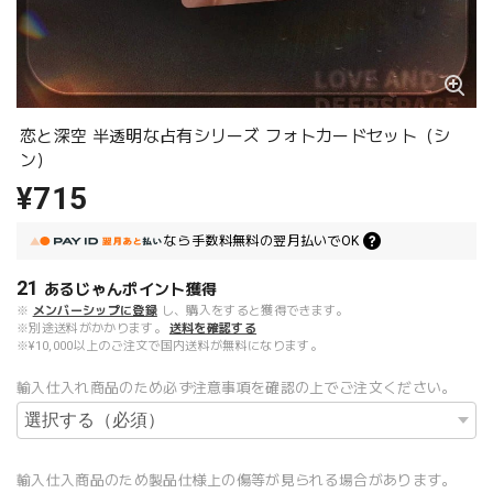
恋と深空 半透明な占有シリーズ フォトカードセット（シ
ン）
¥715
なら
手数料無料の
翌月払いでOK
21
あるじゃんポイント
獲得
※
メンバーシップに登録
し、購入をすると獲得できます。
※別途送料がかかります。
送料を確認する
※¥10,000以上のご注文で国内送料が無料になります。
輸入仕入れ商品のため必ず注意事項を確認の上でご注文ください。
輸入仕入商品のため製品仕様上の傷等が見られる場合があります。