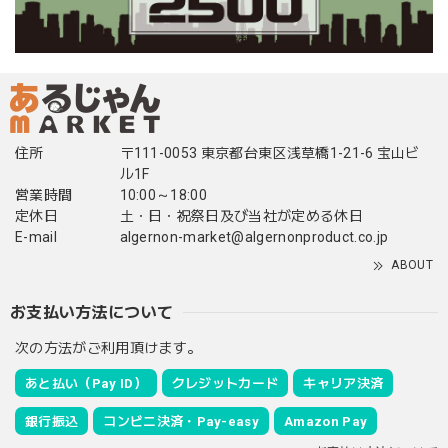
住所
〒111-0053 東京都台東区浅草橋1-21-6 宝山ビ
ル1F
営業時間
10:00～18:00
定休日
土・日・祝祭日及び当社が定める休日
E-mail
algernon-market@algernonproduct.co.jp
ABOUT
お支払い方法について
次の方法がご利用頂けます。
あと払い（Pay ID）
クレジットカード
キャリア決済
銀行振込
コンビニ決済・Pay-easy
Amazon Pay