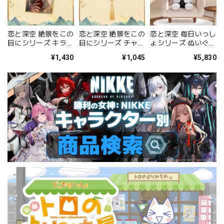
恋と深空 絶景をこの
恋と深空 絶景をこの
恋と深空 毎日いっし
目にシリーズ チャー
目にシリーズ キラキ
ょシリーズ ぬいぐる
ム付き缶バッジ（セ
ラ色紙（セイヤ）
み（セイヤ）
¥1,045
¥1,430
¥5,830
イヤ）