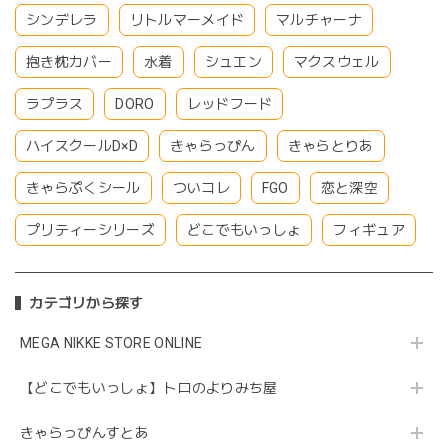
シンデレラ
リトルマーメイド
マルチャーナ
抱き枕カバー
水着
シュエン
マクスウェル
ラプラス
DORO
レッドフード
ハイスクールD×D
きゃらっぴん
きゃらとりあ
きゃらぷくシール
ついコレ
FGO
恋と深空
プリティーシリーズ
どこでもいっしょ
フィギュア
カテゴリから探す
MEGA NIKKE STORE ONLINE
【どこでもいっしょ】トロのよりみち屋
きゃらっぴんすとあ