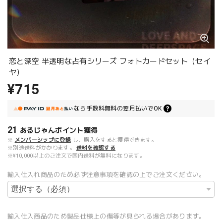
恋と深空 半透明な占有シリーズ フォトカードセット（セイ
ヤ）
¥715
なら
手数料無料の
翌月払いでOK
21
あるじゃんポイント
獲得
※
メンバーシップに登録
し、購入をすると獲得できます。
※別途送料がかかります。
送料を確認する
※¥10,000以上のご注文で国内送料が無料になります。
輸入仕入れ商品のため必ず注意事項を確認の上でご注文ください。
輸入仕入商品のため製品仕様上の傷等が見られる場合があります。