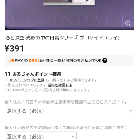
恋と深空 光影の中の日常シリーズ ブロマイド（レイ）
¥391
なら
手数料無料の
翌月払いでOK
11
あるじゃんポイント
獲得
※
メンバーシップに登録
し、購入をすると獲得できます。
※別途送料がかかります。
送料を確認する
※¥10,000以上のご注文で国内送料が無料になります。
輸入仕入れ商品のため必ず注意事項を確認の上でご注文ください。
輸入仕入商品のため製品仕様上の傷等が見られる場合があります。