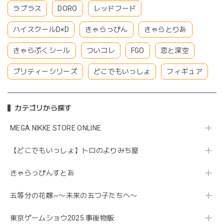
ラプラス
DORO
レッドフード
ハイスクールD×D
きゃらっぴん
きゃらとりあ
きゃらぷくシール
ついコレ
FGO
恋と深空
プリティーシリーズ
どこでもいっしょ
フィギュア
カテゴリから探す
MEGA NIKKE STORE ONLINE
【どこでもいっしょ】トロのよりみち屋
きゃらっぴんすとあ
五等分の花嫁∽〜未来の五つ子たちへ〜
東京ゲームショウ2025 事後物販