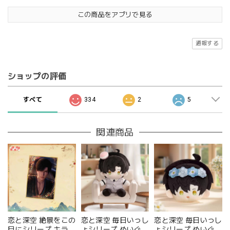
この商品をアプリで見る
通報する
ショップの評価
すべて
334
2
5
関連商品
恋と深空 絶景をこの
恋と深空 毎日いっし
恋と深空 毎日いっし
目にシリーズ キラキ
ょシリーズ ぬいぐる
ょシリーズ ぬいぐる