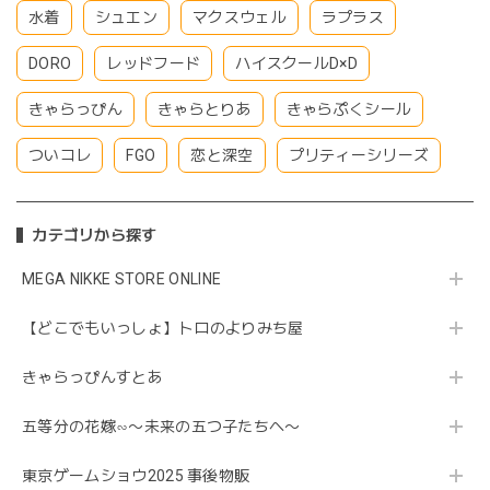
水着
シュエン
マクスウェル
ラプラス
DORO
レッドフード
ハイスクールD×D
きゃらっぴん
きゃらとりあ
きゃらぷくシール
ついコレ
FGO
恋と深空
プリティーシリーズ
カテゴリから探す
MEGA NIKKE STORE ONLINE
【どこでもいっしょ】トロのよりみち屋
きゃらっぴんすとあ
五等分の花嫁∽〜未来の五つ子たちへ〜
東京ゲームショウ2025 事後物販