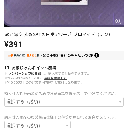
恋と深空 光影の中の日常シリーズ ブロマイド（シン）
¥391
なら
手数料無料の
翌月払いでOK
11
あるじゃんポイント
獲得
※
メンバーシップに登録
し、購入をすると獲得できます。
※別途送料がかかります。
送料を確認する
※¥10,000以上のご注文で国内送料が無料になります。
輸入仕入れ商品のため必ず注意事項を確認の上でご注文ください。
輸入仕入商品のため製品仕様上の傷等が見られる場合があります。