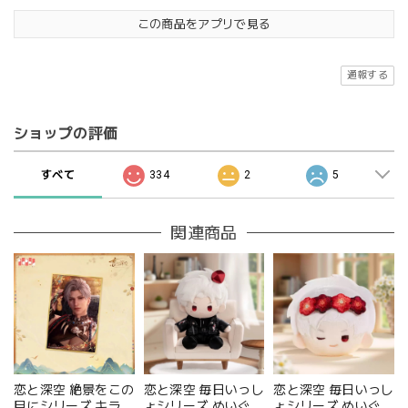
この商品をアプリで見る
通報する
ショップの評価
すべて
334
2
5
関連商品
恋と深空 絶景をこの
恋と深空 毎日いっし
恋と深空 毎日いっし
目にシリーズ キラキ
ょシリーズ ぬいぐる
ょシリーズ ぬいぐる