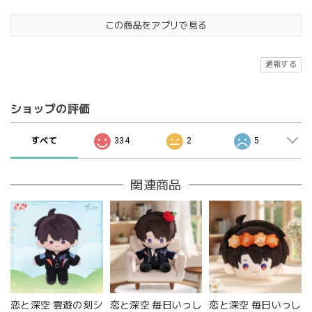
この商品をアプリで見る
通報する
ショップの評価
すべて
334
2
5
関連商品
恋と深空 雲遊の刻シ
恋と深空 毎日いっし
恋と深空 毎日いっし