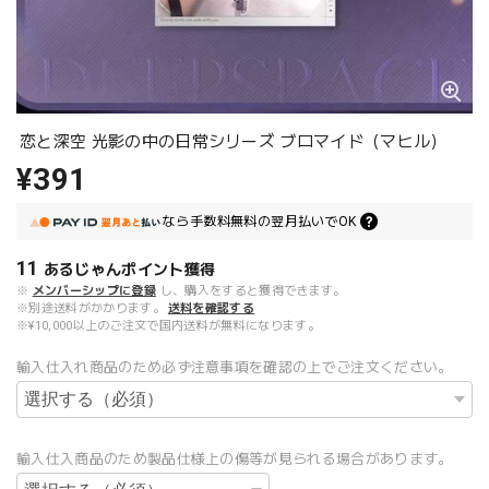
恋と深空 光影の中の日常シリーズ ブロマイド（マヒル）
¥391
なら
手数料無料の
翌月払いでOK
11
あるじゃんポイント
獲得
※
メンバーシップに登録
し、購入をすると獲得できます。
※別途送料がかかります。
送料を確認する
※¥10,000以上のご注文で国内送料が無料になります。
輸入仕入れ商品のため必ず注意事項を確認の上でご注文ください。
輸入仕入商品のため製品仕様上の傷等が見られる場合があります。