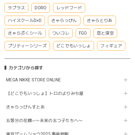
ラプラス
DORO
レッドフード
ハイスクールD×D
きゃらっぴん
きゃらとりあ
きゃらぷくシール
ついコレ
FGO
恋と深空
プリティーシリーズ
どこでもいっしょ
フィギュア
カテゴリから探す
MEGA NIKKE STORE ONLINE
【どこでもいっしょ】トロのよりみち屋
きゃらっぴんすとあ
五等分の花嫁∽〜未来の五つ子たちへ〜
東京ゲームショウ2025 事後物販