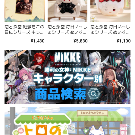
恋と深空 絶景をこの
恋と深空 毎日いっし
恋と深空 毎日いっし
目にシリーズ キラキ
ょシリーズ ぬいぐる
ょシリーズ ぬいぐる
ラ色紙（シン）
み（シン）
みブローチ（シン）
¥1,430
¥5,830
¥1,100