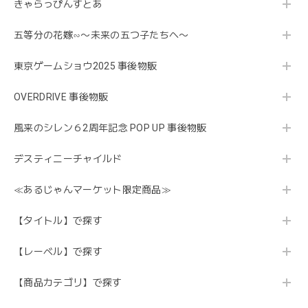
きゃらっぴんすとあ
五等分の花嫁∽〜未来の五つ子たちへ〜
東京ゲームショウ2025 事後物販
OVERDRIVE 事後物販
風来のシレン６2周年記念 POP UP 事後物販
デスティニーチャイルド
≪あるじゃんマーケット限定商品≫
【タイトル】で探す
【レーベル】で探す
【商品カテゴリ】で探す