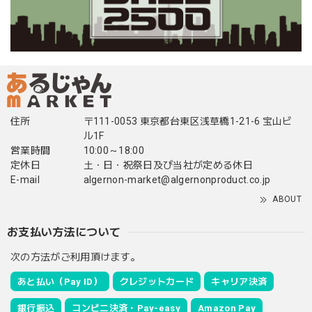
住所
〒111-0053 東京都台東区浅草橋1-21-6 宝山ビ
ル1F
営業時間
10:00～18:00
定休日
土・日・祝祭日及び当社が定める休日
E-mail
algernon-market@algernonproduct.co.jp
ABOUT
お支払い方法について
次の方法がご利用頂けます。
あと払い（Pay ID）
クレジットカード
キャリア決済
銀行振込
コンビニ決済・Pay-easy
Amazon Pay