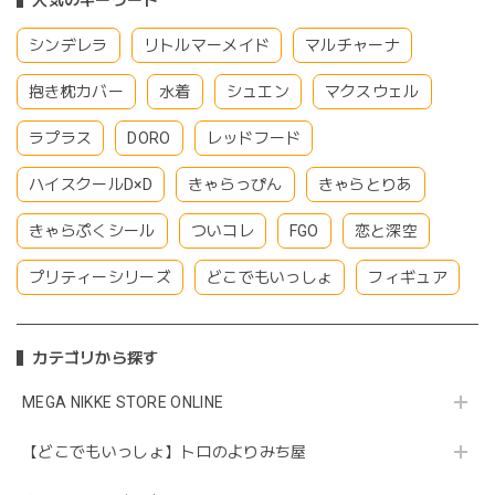
人気のキーワード
シンデレラ
リトルマーメイド
マルチャーナ
抱き枕カバー
水着
シュエン
マクスウェル
ラプラス
DORO
レッドフード
ハイスクールD×D
きゃらっぴん
きゃらとりあ
きゃらぷくシール
ついコレ
FGO
恋と深空
プリティーシリーズ
どこでもいっしょ
フィギュア
カテゴリから探す
MEGA NIKKE STORE ONLINE
【どこでもいっしょ】トロのよりみち屋