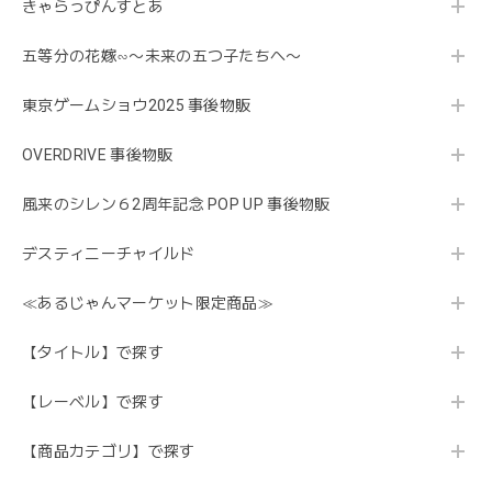
きゃらっぴんすとあ
五等分の花嫁∽〜未来の五つ子たちへ〜
東京ゲームショウ2025 事後物販
OVERDRIVE 事後物販
風来のシレン６2周年記念 POP UP 事後物販
デスティニーチャイルド
≪あるじゃんマーケット限定商品≫
【タイトル】で探す
【レーベル】で探す
【商品カテゴリ】で探す