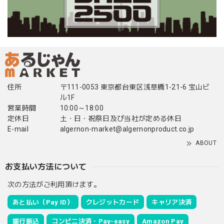
住所
〒111-0053 東京都台東区浅草橋1-21-6 宝山ビ
ル1F
営業時間
10:00～18:00
定休日
土・日・祝祭日及び当社が定める休日
E-mail
algernon-market@algernonproduct.co.jp
ABOUT
お支払い方法について
次の方法がご利用頂けます。
あと払い（Pay ID）
クレジットカード
キャリア決済
銀行振込
コンビニ決済・Pay-easy
Amazon Pay