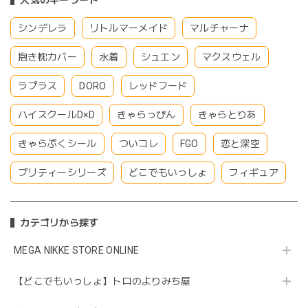
人気のキーワード
シンデレラ
リトルマーメイド
マルチャーナ
抱き枕カバー
水着
シュエン
マクスウェル
ラプラス
DORO
レッドフード
ハイスクールD×D
きゃらっぴん
きゃらとりあ
きゃらぷくシール
ついコレ
FGO
恋と深空
プリティーシリーズ
どこでもいっしょ
フィギュア
カテゴリから探す
MEGA NIKKE STORE ONLINE
【どこでもいっしょ】トロのよりみち屋