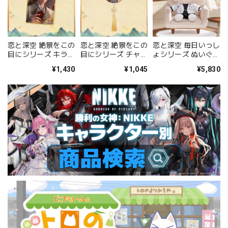
恋と深空 絶景をこの
恋と深空 絶景をこの
恋と深空 毎日いっし
目にシリーズ チャー
目にシリーズ キラキ
ょシリーズ ぬいぐる
ム付き缶バッジ（セ
ラ色紙（セイヤ）
み（セイヤ）
¥1,045
¥1,430
¥5,830
イヤ）