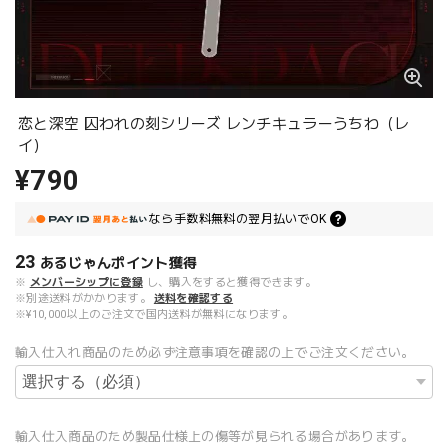
恋と深空 囚われの刻シリーズ レンチキュラーうちわ（レ
イ）
¥790
なら
手数料無料の
翌月払いでOK
23
あるじゃんポイント
獲得
※
メンバーシップに登録
し、購入をすると獲得できます。
※別途送料がかかります。
送料を確認する
※¥10,000以上のご注文で国内送料が無料になります。
輸入仕入れ商品のため必ず注意事項を確認の上でご注文ください。
輸入仕入商品のため製品仕様上の傷等が見られる場合があります。