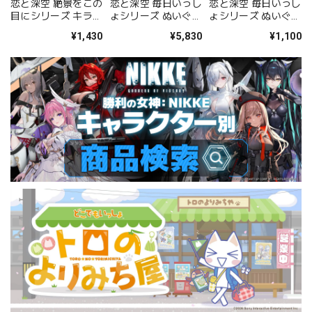
恋と深空 絶景をこの
恋と深空 毎日いっし
恋と深空 毎日いっし
目にシリーズ キラキ
ょシリーズ ぬいぐる
ょシリーズ ぬいぐる
ラ色紙（レイ）
み（レイ）
みブローチ（レイ）
¥1,430
¥5,830
¥1,100