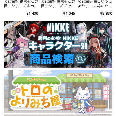
恋と深空 絶景をこの
恋と深空 絶景をこの
恋と深空 毎日いっし
目にシリーズ チャー
目にシリーズ キラキ
ょシリーズ ぬいぐる
ム付き缶バッジ（セ
ラ色紙（セイヤ）
み（セイヤ）
¥1,045
¥1,430
¥5,830
イヤ）