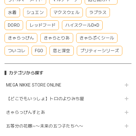
水着
シュエン
マクスウェル
ラプラス
DORO
レッドフード
ハイスクールD×D
きゃらっぴん
きゃらとりあ
きゃらぷくシール
ついコレ
FGO
恋と深空
プリティーシリーズ
カテゴリから探す
MEGA NIKKE STORE ONLINE
【どこでもいっしょ】トロのよりみち屋
きゃらっぴんすとあ
五等分の花嫁∽〜未来の五つ子たちへ〜