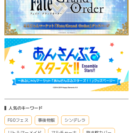
人気のキーワード
FGOフェス
事後物販
シンデレラ
リトルマーメイド
マルチャーナ
抱き枕カバー