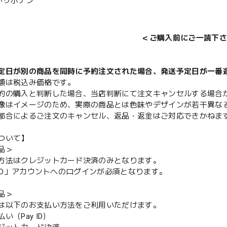
かサボテン
＜ご購入前にご一読下さ
定日が別の商品を同時に予約注文された場合、発送予定日が一番
額は税込み価格です。
的の購入と判断した場合、当店判断にて注文キャンセルする場合
像はイメージのため、実際の商品とは色味やデザインが若干異な
都合によるご注文のキャンセル、返品・返金はご対応できかねま
ついて】
品＞
方法はクレジットカード決済のみとなります。
y ID」アカウントへのログインが必須となります。
品＞
は以下のお支払い方法をご利用いただけます。
（Pay ID）