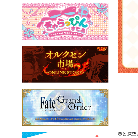
恋と深空よ