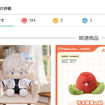
の評価
べて
334
2
5
関連商品