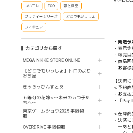
#やわら
ついコレ
FGO
恋と深空
プリティーシリーズ
どこでもいっしょ
フィギュア
・発送予
・表示金
カテゴリから探す
・転売目
MEGA NIKKE STORE ONLINE
・商品画
・お客様
【どこでもいっしょ】トロのより
みち屋
【決済に
きゃらっぴんすとあ
＜予約商
・お支払
五等分の花嫁∽〜未来の五つ子た
・「Pa
ちへ〜
東京ゲームショウ2025 事後物
＜在庫商
販
・決済に
ーあと払い
OVERDRIVE 事後物販