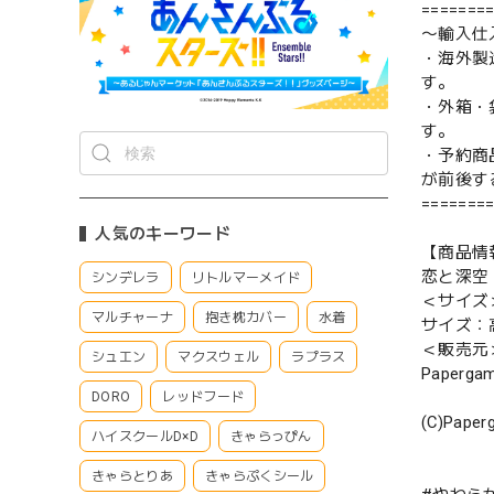
=======
〜輸入仕
・海外製
す。
・外箱・
す。
・予約商
が前後す
=======
人気のキーワード
【商品情
恋と深空 
シンデレラ
リトルマーメイド
＜サイズ
マルチャーナ
抱き枕カバー
水着
サイズ：
＜販売元
シュエン
マクスウェル
ラプラス
Paperga
DORO
レッドフード
(C)Paperg
ハイスクールD×D
きゃらっぴん
きゃらとりあ
きゃらぷくシール