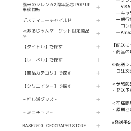
ークレ
風来のシレン６2周年記念 POP UP
VISA／
事後物販
ーキャ
ー銀行
デスティニーチャイルド
ーコンビニ
≪あるじゃんマーケット限定商品
ーAmazo
≫
【配送に
【タイトル】で探す
・商品の
【レーベル】で探す
※配送シ
ご注文時
【商品カテゴリ】で探す
＜予約商
【クリエイター】で探す
・発送予
～推し活グッズ～
＜在庫商
・原則ご
～ミニチュア～
※発送予
BASE2500 -GEOCRAPER STORE-