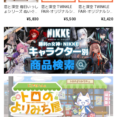
恋と深空 毎日いっし
恋と深空 TWINKLE
恋と深空 TWINKLE
ょシリーズ ぬいぐる
FAIR-オリジナルシ
FAIR-オリジナルシ
み（セイヤ）
リーズぬいぐるみ わ
リーズぬいぐるみ ご
¥5,830
¥5,500
¥2,420
さびタコ 40タイプ
くごくココナッツ
20タイプ