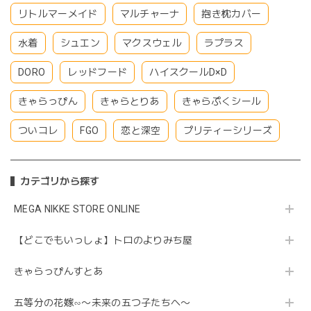
リトルマーメイド
マルチャーナ
抱き枕カバー
水着
シュエン
マクスウェル
ラプラス
DORO
レッドフード
ハイスクールD×D
きゃらっぴん
きゃらとりあ
きゃらぷくシール
ついコレ
FGO
恋と深空
プリティーシリーズ
カテゴリから探す
MEGA NIKKE STORE ONLINE
【どこでもいっしょ】トロのよりみち屋
きゃらっぴんすとあ
五等分の花嫁∽〜未来の五つ子たちへ〜