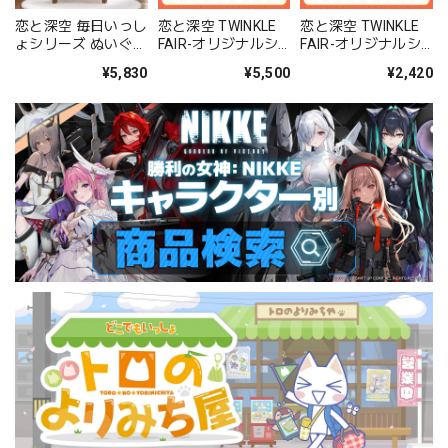
恋と深空 毎日いっし
恋と深空 TWINKLE
恋と深空 TWINKLE
ょシリーズ ぬいぐる
FAIR-オリジナルシ
FAIR-オリジナルシ
み（セイヤ）
リーズぬいぐるみ わ
リーズぬいぐるみ ご
¥5,830
¥5,500
¥2,420
さびタコ 40タイプ
くごくココナッツ
20タイプ