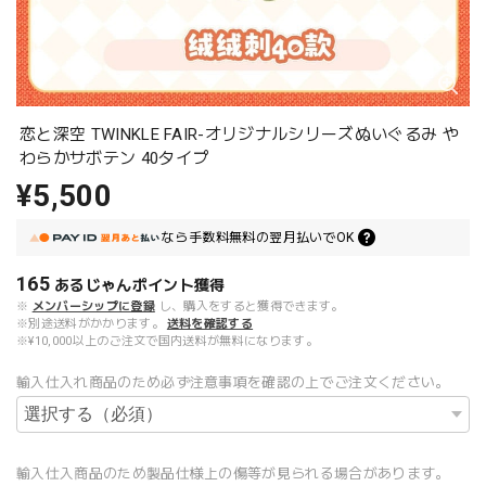
恋と深空 TWINKLE FAIR-オリジナルシリーズぬいぐるみ や
わらかサボテン 40タイプ
¥5,500
なら
手数料無料の
翌月払いでOK
165
あるじゃんポイント
獲得
※
メンバーシップに登録
し、購入をすると獲得できます。
※別途送料がかかります。
送料を確認する
※¥10,000以上のご注文で国内送料が無料になります。
輸入仕入れ商品のため必ず注意事項を確認の上でご注文ください。
輸入仕入商品のため製品仕様上の傷等が見られる場合があります。