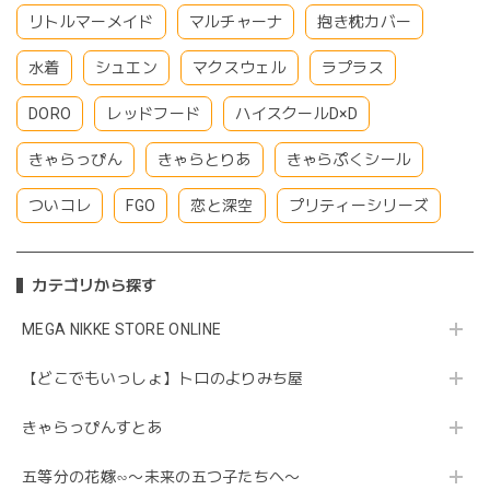
リトルマーメイド
マルチャーナ
抱き枕カバー
水着
シュエン
マクスウェル
ラプラス
DORO
レッドフード
ハイスクールD×D
きゃらっぴん
きゃらとりあ
きゃらぷくシール
ついコレ
FGO
恋と深空
プリティーシリーズ
カテゴリから探す
MEGA NIKKE STORE ONLINE
【どこでもいっしょ】トロのよりみち屋
きゃらっぴんすとあ
五等分の花嫁∽〜未来の五つ子たちへ〜