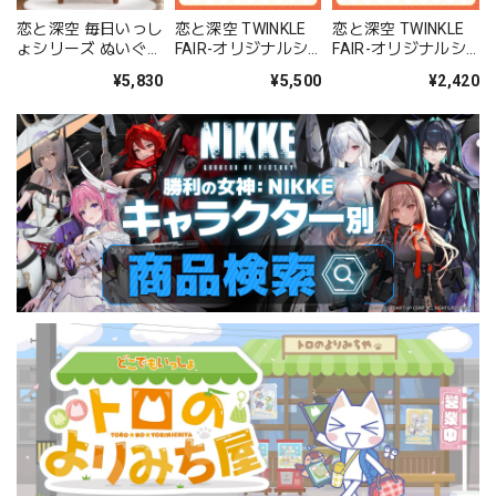
恋と深空 毎日いっし
恋と深空 TWINKLE
恋と深空 TWINKLE
ょシリーズ ぬいぐる
FAIR-オリジナルシ
FAIR-オリジナルシ
み（セイヤ）
リーズぬいぐるみ わ
リーズぬいぐるみ ご
¥5,830
¥5,500
¥2,420
さびタコ 40タイプ
くごくココナッツ
20タイプ