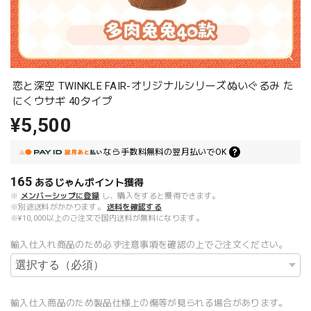
恋と深空 TWINKLE FAIR-オリジナルシリーズぬいぐるみ た
にくウサギ 40タイプ
¥5,500
なら
手数料無料の
翌月払いでOK
165
あるじゃんポイント
獲得
※
メンバーシップに登録
し、購入をすると獲得できます。
※別途送料がかかります。
送料を確認する
※¥10,000以上のご注文で国内送料が無料になります。
輸入仕入れ商品のため必ず注意事項を確認の上でご注文ください。
輸入仕入商品のため製品仕様上の傷等が見られる場合があります。