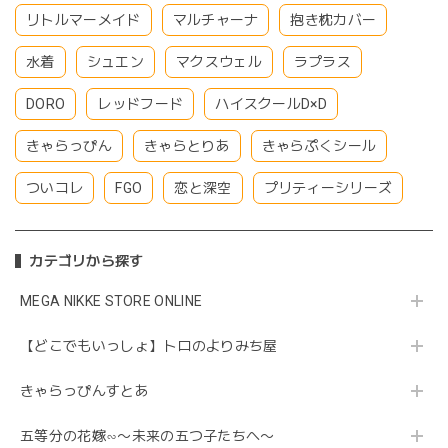
リトルマーメイド
マルチャーナ
抱き枕カバー
水着
シュエン
マクスウェル
ラプラス
DORO
レッドフード
ハイスクールD×D
きゃらっぴん
きゃらとりあ
きゃらぷくシール
ついコレ
FGO
恋と深空
プリティーシリーズ
カテゴリから探す
MEGA NIKKE STORE ONLINE
【どこでもいっしょ】トロのよりみち屋
きゃらっぴんすとあ
五等分の花嫁∽〜未来の五つ子たちへ〜