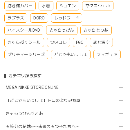
抱き枕カバー
水着
シュエン
マクスウェル
ラプラス
DORO
レッドフード
ハイスクールD×D
きゃらっぴん
きゃらとりあ
きゃらぷくシール
ついコレ
FGO
恋と深空
プリティーシリーズ
どこでもいっしょ
フィギュア
カテゴリから探す
MEGA NIKKE STORE ONLINE
【どこでもいっしょ】トロのよりみち屋
きゃらっぴんすとあ
五等分の花嫁∽〜未来の五つ子たちへ〜