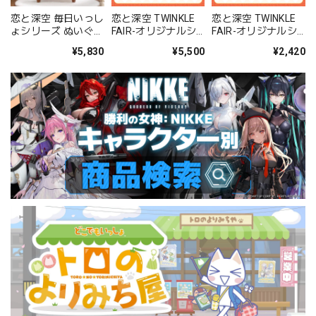
恋と深空 毎日いっし
恋と深空 TWINKLE
恋と深空 TWINKLE
ょシリーズ ぬいぐる
FAIR-オリジナルシ
FAIR-オリジナルシ
み（セイヤ）
リーズぬいぐるみ わ
リーズぬいぐるみ ご
¥5,830
¥5,500
¥2,420
さびタコ 40タイプ
くごくココナッツ
20タイプ