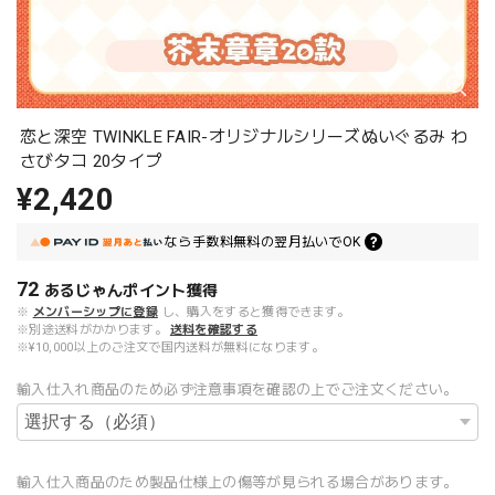
恋と深空 TWINKLE FAIR-オリジナルシリーズぬいぐるみ わ
さびタコ 20タイプ
¥2,420
なら
手数料無料の
翌月払いでOK
72
あるじゃんポイント
獲得
※
メンバーシップに登録
し、購入をすると獲得できます。
※別途送料がかかります。
送料を確認する
※¥10,000以上のご注文で国内送料が無料になります。
輸入仕入れ商品のため必ず注意事項を確認の上でご注文ください。
輸入仕入商品のため製品仕様上の傷等が見られる場合があります。