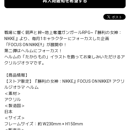
再入荷通知を希望する
戦場に響く銃声と絆~地上奪還ガンガールRPG~『勝利の女神：
NIKKE』より、毎月1キャラクターにフォーカスした企画
「FOCUS ON NIKKE!!」が展開中！
第二弾はヘルムにフォーカス！
ヘルムの「たからもの」イラストを飾ってお楽しみいただけるア
クリルジオラマです。
【商品情報】
【ストア限定】『勝利の女神：NIKKE』FOCUS ON NIKKE!! アクリ
ルジオラマ ヘルム
＜素材＞
アクリル
＜製造国＞
日本
＜サイズ＞
フレームサイズ：約 W230mm × H150mm
＜販売元＞