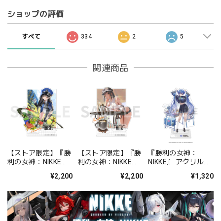
ショップの評価
すべて
334
2
5
関連商品
【ストア限定】『勝
【ストア限定】『勝
『勝利の女神：
利の女神：NIKKE』
利の女神：NIKKE』
NIKKE』 アクリルス
FOCUS ON NIKKE!!
FOCUS ON NIKKE!!
タンド アルカナ：フ
¥2,200
¥2,200
¥1,320
アクリルジオラマ デ
アクリルジオラマ ミ
ォーチュンメイト
ィーゼル
ルク