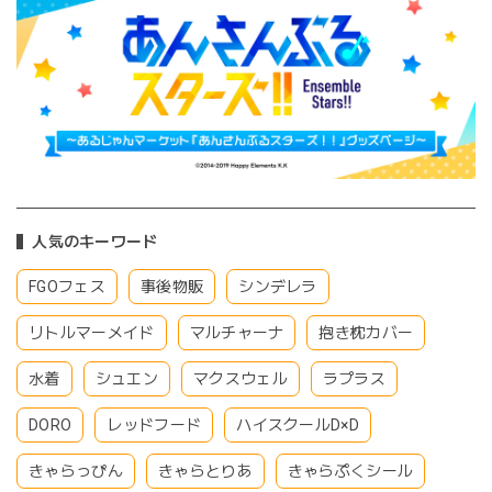
人気のキーワード
FGOフェス
事後物販
シンデレラ
リトルマーメイド
マルチャーナ
抱き枕カバー
水着
シュエン
マクスウェル
ラプラス
DORO
レッドフード
ハイスクールD×D
きゃらっぴん
きゃらとりあ
きゃらぷくシール