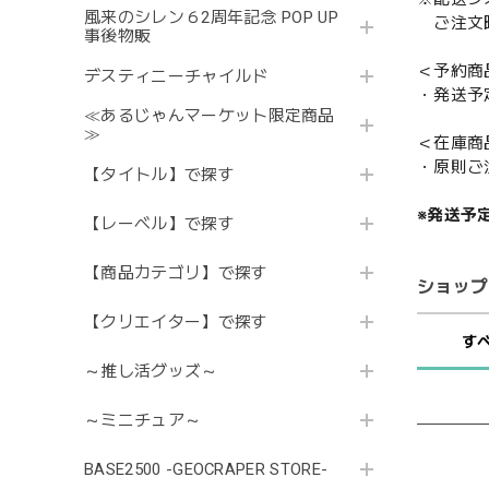
風来のシレン６2周年記念 POP UP
ご注文時
事後物販
＜予約商
デスティニーチャイルド
・発送予
≪あるじゃんマーケット限定商品
≫
＜在庫商
・原則ご
【タイトル】で探す
※発送予
【レーベル】で探す
【商品カテゴリ】で探す
ショップ
【クリエイター】で探す
す
～推し活グッズ～
～ミニチュア～
BASE2500 -GEOCRAPER STORE-