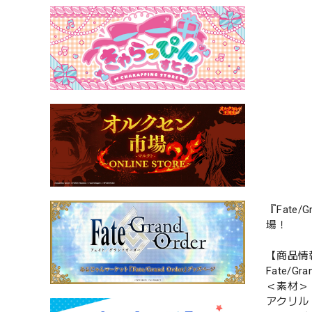
『Fat
場！
【商品情
Fate/
＜素材＞
アクリル