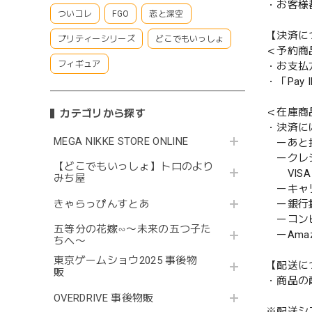
・お客様
ついコレ
FGO
恋と深空
【決済に
プリティーシリーズ
どこでもいっしょ
＜予約商
フィギュア
・お支払
・「Pa
＜在庫商
カテゴリから探す
・決済に
MEGA NIKKE STORE ONLINE
ーあと払い
ークレ
【どこでもいっしょ】トロのより
VISA／
みち屋
ーキャ
きゃらっぴんすとあ
ー銀行
ーコンビニ
五等分の花嫁∽〜未来の五つ子た
ーAmazo
ちへ〜
東京ゲームショウ2025 事後物
【配送に
販
・商品の
OVERDRIVE 事後物販
※配送シ