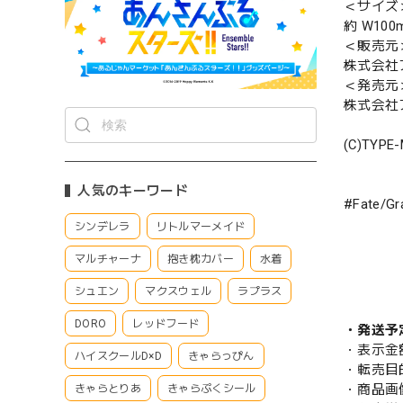
＜サイズ
約 W10
＜販売元
株式会社
＜発売元
株式会社
(C)TYPE
人気のキーワード
#Fate/
シンデレラ
リトルマーメイド
マルチャーナ
抱き枕カバー
水着
シュエン
マクスウェル
ラプラス
DORO
レッドフード
・発送予
・表示金
ハイスクールD×D
きゃらっぴん
・転売目
・商品画
きゃらとりあ
きゃらぷくシール