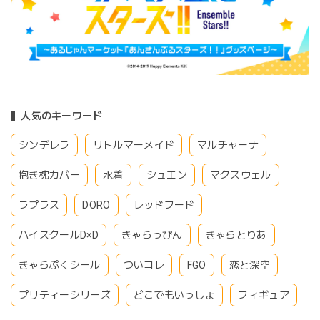
人気のキーワード
シンデレラ
リトルマーメイド
マルチャーナ
抱き枕カバー
水着
シュエン
マクスウェル
ラプラス
DORO
レッドフード
ハイスクールD×D
きゃらっぴん
きゃらとりあ
きゃらぷくシール
ついコレ
FGO
恋と深空
プリティーシリーズ
どこでもいっしょ
フィギュア