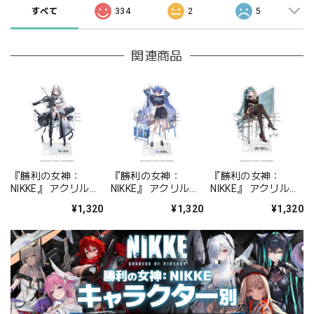
すべて
334
2
5
関連商品
『勝利の女神：
『勝利の女神：
『勝利の女神：
NIKKE』 アクリルス
NIKKE』 アクリルス
NIKKE』 アクリルス
タンド ジュリア
タンド アルカナ：フ
タンド プリバティ -
¥1,320
¥1,320
¥1,320
ォーチュンメイト
シャープレッスン