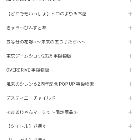
【どこでもいっしょ】トロのよりみち屋
きゃらっぴんすとあ
五等分の花嫁∽〜未来の五つ子たちへ〜
東京ゲームショウ2025 事後物販
OVERDRIVE 事後物販
風来のシレン６2周年記念 POP UP 事後物販
デスティニーチャイルド
≪あるじゃんマーケット限定商品≫
【タイトル】で探す