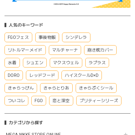
人気のキーワード
FGOフェス
事後物販
シンデレラ
リトルマーメイド
マルチャーナ
抱き枕カバー
水着
シュエン
マクスウェル
ラプラス
DORO
レッドフード
ハイスクールD×D
きゃらっぴん
きゃらとりあ
きゃらぷくシール
ついコレ
FGO
恋と深空
プリティーシリーズ
カテゴリから探す
MEGA NIKKE STORE ONLINE