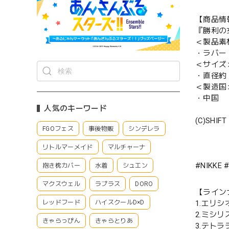
【商品情
『勝利の
＜製品素
・ラバー
＜サイズ
・直径約 
＜製造国
・中国
人気のキーワード
(C)SHIFT
FGOフェス
事後物販
シンデレラ
リトルマーメイド
マルチャーナ
#NIKK
抱き枕カバー
水着
シュエン
マクスウェル
ラプラス
DORO
【ライン
1.エリシ
レッドフード
ハイスクールD×D
2.ミシ
きゃらっぴん
きゃらとりあ
3.テトラ