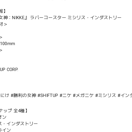
報】
女神：NIKKE』 ラバーコースター ミシリス・インダストリー
材＞
＞
100mm
＞
 UP CORP.
E #にけ #勝利の女神 #SHIFTUP #ニケ #メガニケ #ミシリス 
ナップ 全4種】
オン
リス・インダストリー
ライン