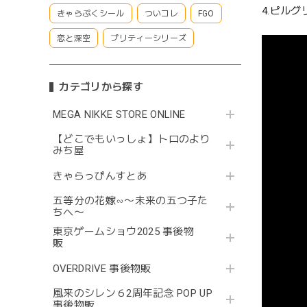
4.ピルグ
きゃらぷくシール
ついコレ
FGO
恋と深空
プリティーシリーズ
カテゴリから探す
MEGA NIKKE STORE ONLINE
【どこでもいっしょ】トロのより
みち屋
きゃらっぴんすとあ
五等分の花嫁∽〜未来の五つ子た
ちへ〜
東京ゲームショウ2025 事後物
販
OVERDRIVE 事後物販
風来のシレン６2周年記念 POP UP
事後物販