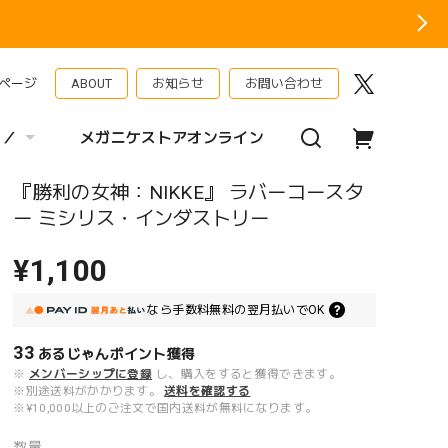
ページ
ABOUT
お知らせ
お問い合わせ
 ／
メガニケストアオンライン
『勝利の女神：NIKKE』 ラバーコースタ
ー ミシリス・インダストリー
¥1,100
なら
手数料無料の
翌月払いでOK
33
あるじゃんポイント
獲得
※
メンバーシップに登録
し、購入をすると獲得できます。
※別途送料がかかります。
送料を確認する
※¥10,000以上のご注文で国内送料が無料になります。
数量