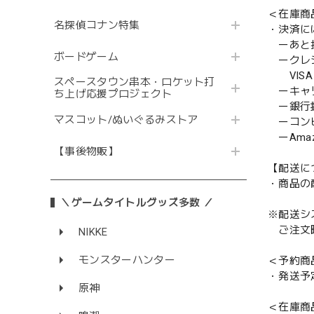
＜在庫商
名探偵コナン特集
・決済に
ーあと払い
ボードゲーム
ークレ
VISA／
スペースタウン串本・ロケット打
ーキャ
ち上げ応援プロジェクト
ー銀行
マスコット/ぬいぐるみストア
ーコンビニ
ーAmazo
【事後物販】
【配送に
・商品の
＼ゲームタイトルグッズ多数 ／
※配送シ
ご注文時
NIKKE
モンスターハンター
＜予約商
・発送予
原神
＜在庫商