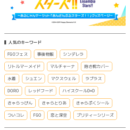
人気のキーワード
FGOフェス
事後物販
シンデレラ
リトルマーメイド
マルチャーナ
抱き枕カバー
水着
シュエン
マクスウェル
ラプラス
DORO
レッドフード
ハイスクールD×D
きゃらっぴん
きゃらとりあ
きゃらぷくシール
ついコレ
FGO
恋と深空
プリティーシリーズ