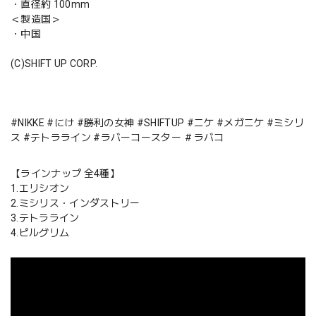
・直径約 100mm
＜製造国＞
・中国
(C)SHIFT UP CORP.
#NIKKE #にけ #勝利の女神 #SHIFTUP #ニケ #メガニケ #ミシリ
ス #テトラライン #ラバーコースター ＃ラバコ
【ラインナップ 全4種】
1.エリシオン
2.ミシリス・インダストリー
3.テトラライン
4.ピルグリム