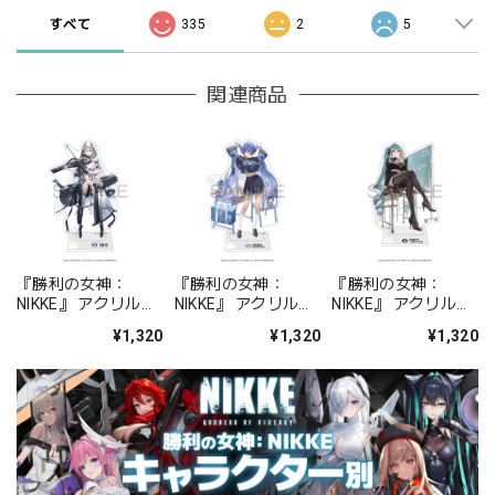
すべて
335
2
5
関連商品
『勝利の女神：
『勝利の女神：
『勝利の女神：
NIKKE』 アクリルス
NIKKE』 アクリルス
NIKKE』 アクリルス
タンド ジュリア
タンド アルカナ：フ
タンド プリバティ -
¥1,320
¥1,320
¥1,320
ォーチュンメイト
シャープレッスン