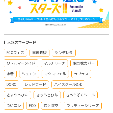
人気のキーワード
FGOフェス
事後物販
シンデレラ
リトルマーメイド
マルチャーナ
抱き枕カバー
水着
シュエン
マクスウェル
ラプラス
DORO
レッドフード
ハイスクールD×D
きゃらっぴん
きゃらとりあ
きゃらぷくシール
ついコレ
FGO
恋と深空
プリティーシリーズ