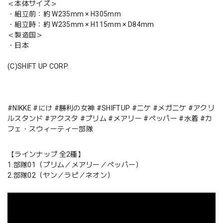
＜本体サイズ＞
・組立前：約 W235mm × H305mm
・組立時：約 W235mm × H115mm × D84mm
＜製造国＞
・日本
(C)SHIFT UP CORP.
#NIKKE #にけ #勝利の女神 #SHIFTUP #ニケ #メガニケ #アクリ
ルスタンド #アクスタ #プリム #メアリー #ペッパー #水着 #カ
フェ・スウィーティー部隊
【ラインナップ 全2種】
1.部隊01（プリム／メアリー／ペッパー）
2.部隊02（ヤン／ラピ／ネオン）