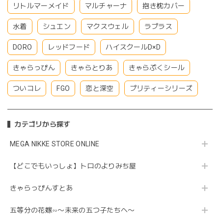
リトルマーメイド
マルチャーナ
抱き枕カバー
水着
シュエン
マクスウェル
ラプラス
DORO
レッドフード
ハイスクールD×D
きゃらっぴん
きゃらとりあ
きゃらぷくシール
ついコレ
FGO
恋と深空
プリティーシリーズ
カテゴリから探す
MEGA NIKKE STORE ONLINE
【どこでもいっしょ】トロのよりみち屋
きゃらっぴんすとあ
五等分の花嫁∽〜未来の五つ子たちへ〜