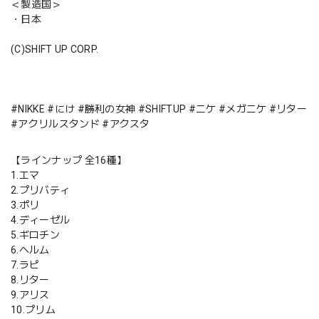
＜製造国＞
・日本
(C)SHIFT UP CORP.
#NIKKE #にけ #勝利の女神 #SHIFTUP #ニケ #メガニケ #リター
#アクリルスタンド #アクスタ
【ラインナップ 全16種】
1.エマ
2.プリバティ
3.ポリ
4.ディーゼル
5.ギロチン
6.ヘルム
7.ラピ
8.リター
9.アリス
10.プリム