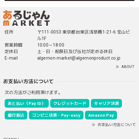
住所
〒111-0053 東京都台東区浅草橋1-21-6 宝山ビ
ル1F
営業時間
10:00～18:00
定休日
土・日・祝祭日及び当社が定める休日
E-mail
algernon-market@algernonproduct.co.jp
ABOUT
お支払い方法について
次の方法がご利用頂けます。
あと払い（Pay ID）
クレジットカード
キャリア決済
銀行振込
コンビニ決済・Pay-easy
Amazon Pay
お支払い方法について