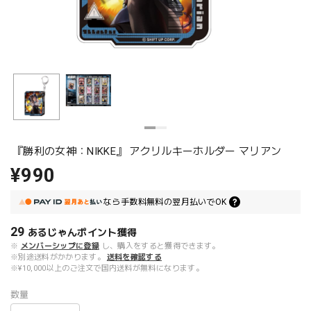
『勝利の女神：NIKKE』 アクリルキーホルダー マリアン
¥990
なら
手数料無料の
翌月払いでOK
29
あるじゃんポイント
獲得
※
メンバーシップに登録
し、購入をすると獲得できます。
※別途送料がかかります。
送料を確認する
※¥10,000以上のご注文で国内送料が無料になります。
数量