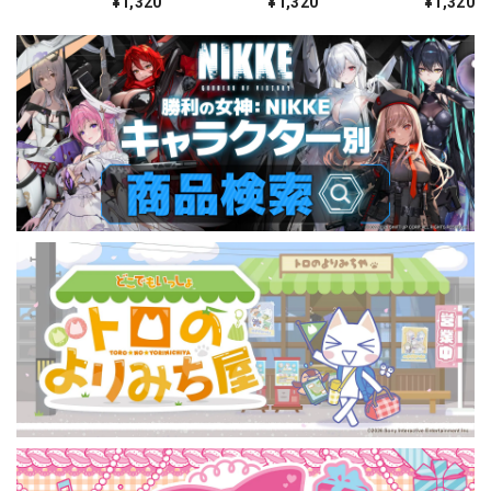
¥1,320
¥1,320
¥1,320
レラ：クリスタルウ
- シー・リジー
リング・アンサンブ
ェーブ
ル