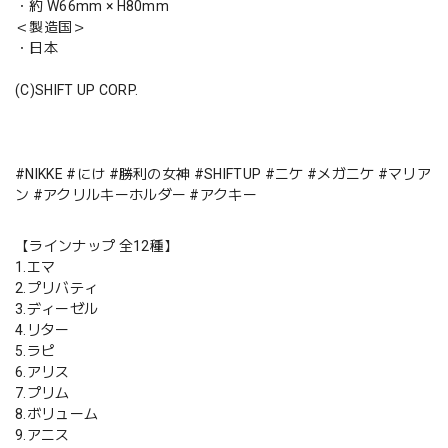
・約 W66mm × H80mm
＜製造国＞
・日本
(C)SHIFT UP CORP.
#NIKKE #にけ #勝利の女神 #SHIFTUP #ニケ #メガニケ #マリア
ン #アクリルキーホルダー #アクキー
【ラインナップ 全12種】
1.エマ
2.プリバティ
3.ディーゼル
4.リター
5.ラピ
6.アリス
7.プリム
8.ボリューム
9.アニス