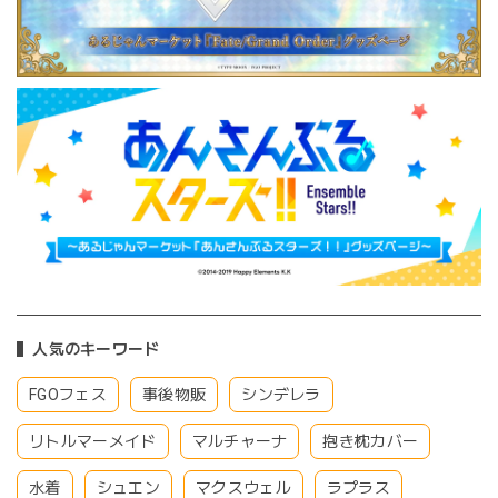
人気のキーワード
FGOフェス
事後物販
シンデレラ
リトルマーメイド
マルチャーナ
抱き枕カバー
水着
シュエン
マクスウェル
ラプラス