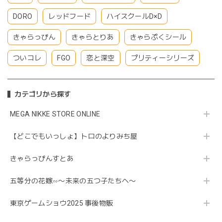
DORO
レッドフード
ハイスクールD×D
きゃらっぴん
きゃらとりあ
きゃらぷくシール
ついコレ
FGO
恋と深空
プリティーシリーズ
カテゴリから探す
MEGA NIKKE STORE ONLINE
【どこでもいっしょ】トロのよりみち屋
きゃらっぴんすとあ
五等分の花嫁∽〜未来の五つ子たちへ〜
東京ゲームショウ2025 事後物販