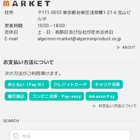
住所
〒111-0053 東京都台東区浅草橋1-21-6 宝山ビ
ル1F
営業時間
10:00～18:00
定休日
土・日・祝祭日及び当社が定める休日
E-mail
algernon-market@algernonproduct.co.jp
ABOUT
お支払い方法について
次の方法がご利用頂けます。
あと払い（Pay ID）
クレジットカード
キャリア決済
銀行振込
コンビニ決済・Pay-easy
Amazon Pay
お支払い方法について
SEARCH