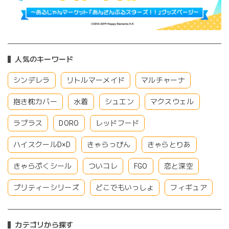
人気のキーワード
シンデレラ
リトルマーメイド
マルチャーナ
抱き枕カバー
水着
シュエン
マクスウェル
ラプラス
DORO
レッドフード
ハイスクールD×D
きゃらっぴん
きゃらとりあ
きゃらぷくシール
ついコレ
FGO
恋と深空
プリティーシリーズ
どこでもいっしょ
フィギュア
カテゴリから探す