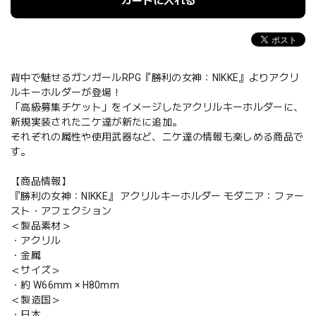
カートに入れる
背中で魅せるガンガールRPG『勝利の女神：NIKKE』よりアクリ
ルキーホルダーが登場！
「高級募集チケット」をイメージしたアクリルキーホルダーに、
新規実装されたニケ達が新たに追加。
それぞれの属性や使用武器など、ニケ達の情報も楽しめる商品で
す。
【商品情報】
『勝利の女神：NIKKE』 アクリルキーホルダー モダニア：ファー
スト・アフェクション
＜製品素材＞
・アクリル
・金属
＜サイズ＞
・約 W66mm × H80mm
＜製造国＞
・日本