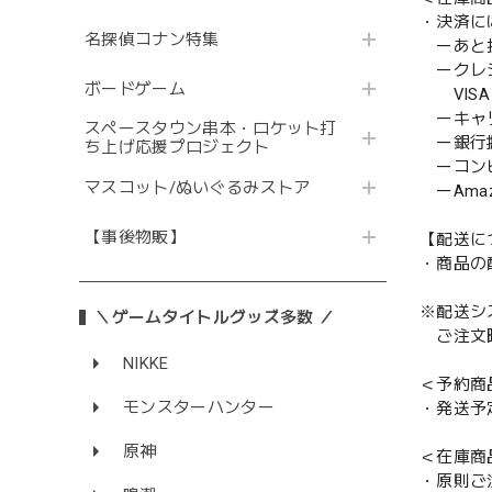
・決済に
名探偵コナン特集
ーあと払い
ークレ
ボードゲーム
VISA／
ーキャ
スペースタウン串本・ロケット打
ー銀行
ち上げ応援プロジェクト
ーコンビニ
マスコット/ぬいぐるみストア
ーAmazo
【事後物販】
【配送に
・商品の
※配送シ
＼ゲームタイトルグッズ多数 ／
ご注文時
NIKKE
＜予約商
モンスターハンター
・発送予
原神
＜在庫商
・原則ご