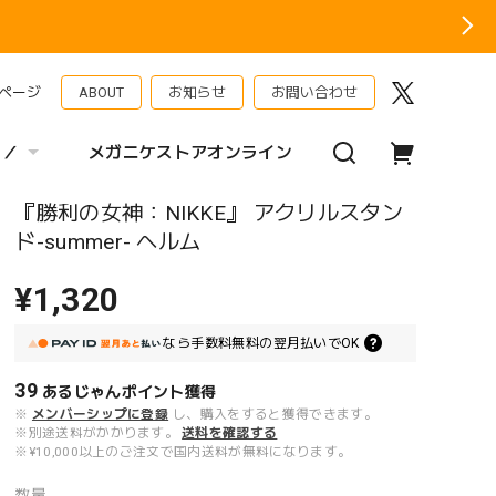
ページ
ABOUT
お知らせ
お問い合わせ
 ／
メガニケストアオンライン
『勝利の女神：NIKKE』 アクリルスタン
ド-summer- ヘルム
¥1,320
なら
手数料無料の
翌月払いでOK
39
あるじゃんポイント
獲得
※
メンバーシップに登録
し、購入をすると獲得できます。
※別途送料がかかります。
送料を確認する
※¥10,000以上のご注文で国内送料が無料になります。
数量