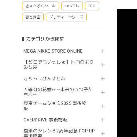
きゃらぷくシール
ついコレ
FGO
恋と深空
プリティーシリーズ
カテゴリから探す
MEGA NIKKE STORE ONLINE
【どこでもいっしょ】トロのより
みち屋
きゃらっぴんすとあ
五等分の花嫁∽〜未来の五つ子た
ちへ〜
東京ゲームショウ2025 事後物
販
OVERDRIVE 事後物販
風来のシレン６2周年記念 POP UP
事後物販