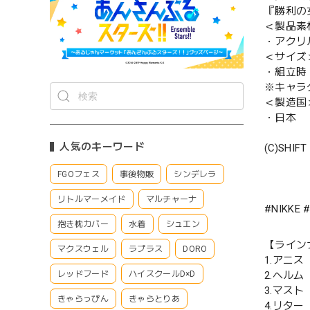
『勝利の女
＜製品素
・アクリ
＜サイズ
・組立時：約
※キャラ
＜製造国
・日本
人気のキーワード
(C)SHIFT
FGOフェス
事後物販
シンデレラ
リトルマーメイド
マルチャーナ
#NIKK
抱き枕カバー
水着
シュエン
【ライン
マクスウェル
ラプラス
DORO
1.アニス
2.ヘルム
レッドフード
ハイスクールD×D
3.マスト
きゃらっぴん
きゃらとりあ
4.リター