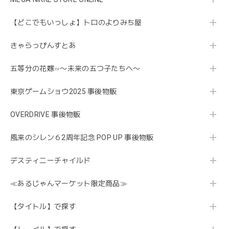
【どこでもいっしょ】トロのよりみち屋
きゃらっぴんすとあ
五等分の花嫁∽〜未来の五つ子たちへ〜
東京ゲームショウ2025 事後物販
OVERDRIVE 事後物販
風来のシレン６2周年記念 POP UP 事後物販
デスティニーチャイルド
≪あるじゃんマーケット限定商品≫
【タイトル】で探す