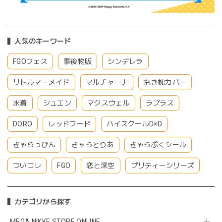
人気のキーワード
FGOフェス
事後物販
シンデレラ
リトルマーメイド
マルチャーナ
抱き枕カバー
水着
シュエン
マクスウェル
ラプラス
DORO
レッドフード
ハイスクールD×D
きゃらっぴん
きゃらとりあ
きゃらぷくシール
ついコレ
FGO
恋と深空
プリティーシリーズ
カテゴリから探す
MEGA NIKKE STORE ONLINE