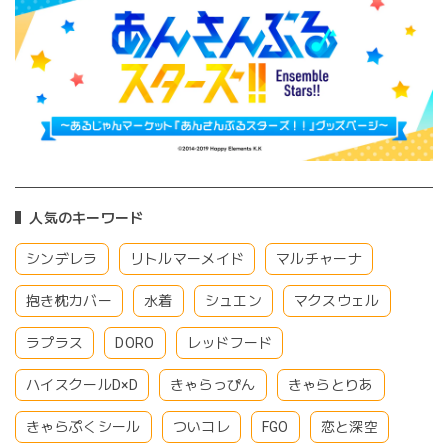
人気のキーワード
シンデレラ
リトルマーメイド
マルチャーナ
抱き枕カバー
水着
シュエン
マクスウェル
ラプラス
DORO
レッドフード
ハイスクールD×D
きゃらっぴん
きゃらとりあ
きゃらぷくシール
ついコレ
FGO
恋と深空