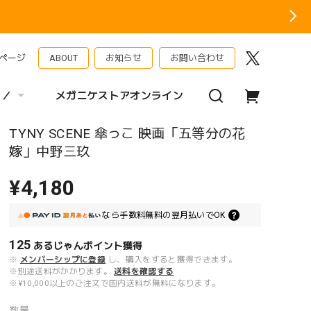
ページ
ABOUT
お知らせ
お問い合わせ
 ／
メガニケストアオンライン
TYNY SCENE 傘っこ 映画「五等分の花
嫁」中野三玖
¥4,180
なら
手数料無料の
翌月払いでOK
125
あるじゃんポイント
獲得
※
メンバーシップに登録
し、購入をすると獲得できます。
※別途送料がかかります。
送料を確認する
※¥10,000以上のご注文で国内送料が無料になります。
数量