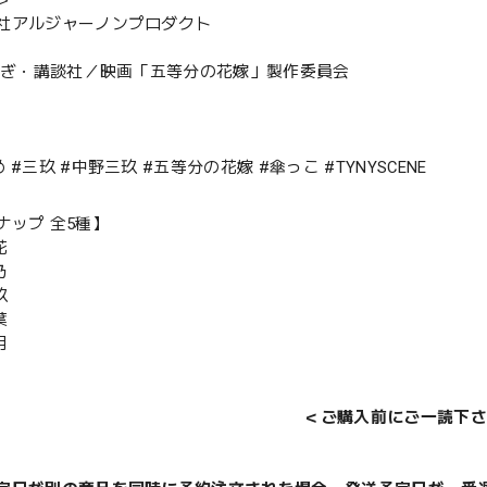
＞
社アルジャーノンプロダクト
場ねぎ・講談社／映画「五等分の花嫁」製作委員会
 #三玖 #中野三玖 #五等分の花嫁 #傘っこ #TYNYSCENE
ナップ 全5種】
花
乃
玖
葉
月
＜ご購入前にご一読下さ