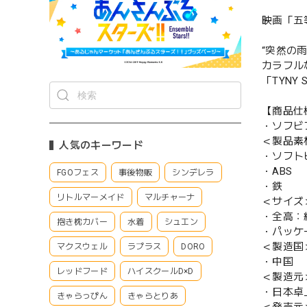
映画「五
“突然の
カラフル
「TYN
【商品仕
・ソフビ
＜製品素
人気のキーワード
・ソフト
・ABS
FGOフェス
事後物販
シンデレラ
・鉄
リトルマーメイド
マルチャーナ
＜サイズ
・全高：約
抱き枕カバー
水着
シュエン
・パッケージ
＜製造国
マクスウェル
ラプラス
DORO
・中国
レッドフード
ハイスクールD×D
＜製造元
・日本卓
きゃらっぴん
きゃらとりあ