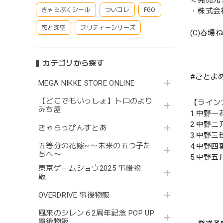
＜発売元
・株式会
きゃらぷくシール
ついコレ
FGO
恋と深空
プリティーシリーズ
(C)春
カテゴリから探す
#ごとよめ
MEGA NIKKE STORE ONLINE
【どこでもいっしょ】トロのより
【ライン
みち屋
1.中野一
2.中野二
きゃらっぴんすとあ
3.中野三
五等分の花嫁∽〜未来の五つ子た
4.中野四
ちへ〜
5.中野五
東京ゲームショウ2025 事後物
販
OVERDRIVE 事後物販
風来のシレン６2周年記念 POP UP
事後物販