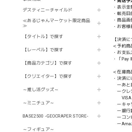
・発送予
・表示金
デスティニーチャイルド
・転売目
・商品画
≪あるじゃんマーケット限定商品
≫
・お客様
【タイトル】で探す
【決済に
＜予約商
【レーベル】で探す
・お支払
・「Pa
【商品カテゴリ】で探す
＜在庫商
【クリエイター】で探す
・決済に
ーあと払い
～推し活グッズ～
ークレ
VISA／
～ミニチュア～
ーキャ
ー銀行
BASE2500 -GEOCRAPER STORE-
ーコンビニ
ーAmazo
～フィギュア～