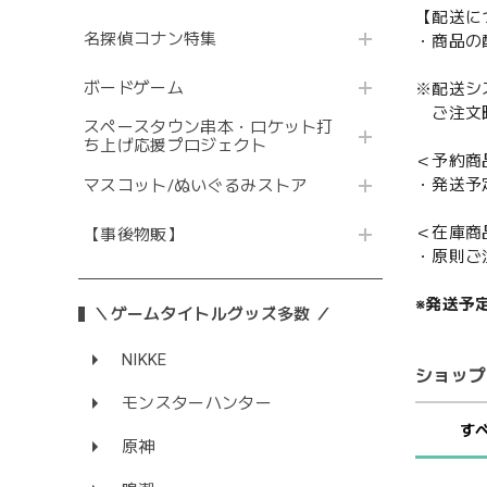
【配送に
名探偵コナン特集
・商品の
ボードゲーム
※配送シ
ご注文時
スペースタウン串本・ロケット打
ち上げ応援プロジェクト
＜予約商
・発送予
マスコット/ぬいぐるみストア
＜在庫商
【事後物販】
・原則ご
※発送予
＼ゲームタイトルグッズ多数 ／
NIKKE
ショップ
モンスターハンター
す
原神