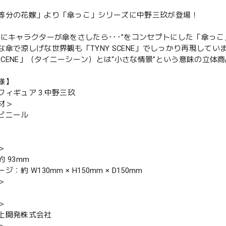
等分の花嫁」より「傘っこ」シリーズに中野三玖が登場！
雨にキャラクターが傘をさしたら･･･”をコンセプトにした「傘っ
な傘で涼しげな世界観も「TYNY SCENE」でしっかり再現してい
Y SCENE」（タイニーシーン）とは“小さな情景”という意味の立体
様】
フィギュア 3.中野三玖
材＞
ビニール
＞
 93mm
：約 W130mm × H150mm × D150mm
＞
＞
上開発株式会社