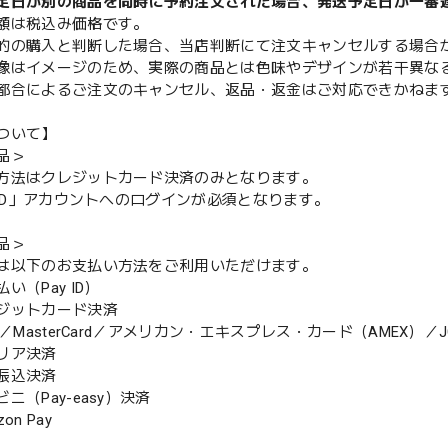
定日が別の商品を同時に予約注文された場合、発送予定日が一番
額は税込み価格です。
的の購入と判断した場合、当店判断にて注文キャンセルする場合
像はイメージのため、実際の商品とは色味やデザインが若干異な
都合によるご注文のキャンセル、返品・返金はご対応できかねま
ついて】
品＞
方法はクレジットカード決済のみとなります。
y ID」アカウントへのログインが必須となります。
品＞
は以下のお支払い方法をご利用いただけます。
（Pay ID）
ジットカード決済
MasterCard／アメリカン・エキスプレス・カード（AMEX）／J
リア決済
振込決済
（Pay-easy）決済
n Pay