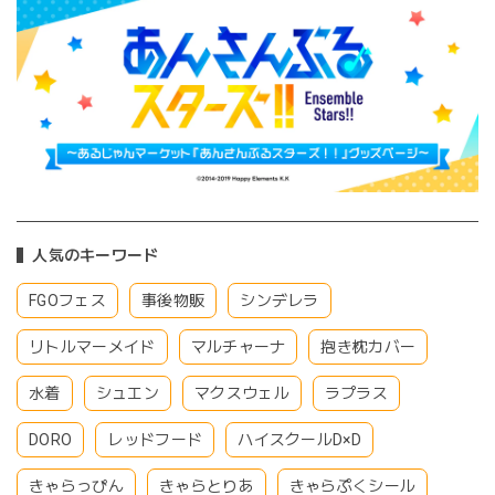
人気のキーワード
FGOフェス
事後物販
シンデレラ
リトルマーメイド
マルチャーナ
抱き枕カバー
水着
シュエン
マクスウェル
ラプラス
DORO
レッドフード
ハイスクールD×D
きゃらっぴん
きゃらとりあ
きゃらぷくシール