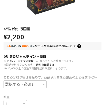
斬捨御免 戦国編
¥2,200
なら
手数料無料の
翌月払いでOK
66
あるじゃんポイント
獲得
※
メンバーシップに登録
し、購入をすると獲得できます。
※別途送料がかかります。
送料を確認する
※¥10,000以上のご注文で国内送料が無料になります。
こちらは取り寄せ商品です。商品説明文をご確認の上ご注文下さい
数量