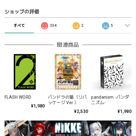
ショップの評価
すべて
334
2
5
関連商品
FLASH WORD
パンドラの猫（リパ
pandanism -パンダ
ッケージ Ver.）
ニズム-
¥1,980
¥2,530
¥1,980