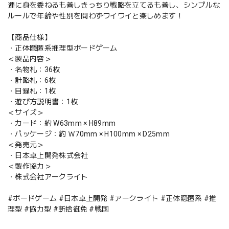
運に身を委ねるも善しきっちり戦略を立てるも善し、シンプルな
ルールで年齢や性別を問わずワイワイと楽しめます！
【商品仕様】
・正体隠匿系推理型ボードゲーム
＜製品内容＞
・名物札：36枚
・計略札：6枚
・目録札：1枚
・遊び方説明書：1枚
＜サイズ＞
・カード：約 W63mm × H89mm
・パッケージ：約 Ｗ70mm × H100mm × D25mm
＜発売元＞
・日本卓上開発株式会社
＜製作協力＞
・株式会社アークライト
#ボードゲーム #日本卓上開発 #アークライト #正体隠匿系 #推
理型 #協力型 #斬捨御免 #戦国