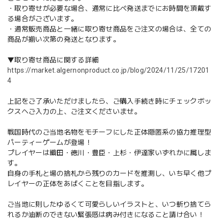
・取り寄せが必要な場合、通常に比べ発送までにお時間を頂戴す
る場合がございます。
・通常販売商品と一緒に取り寄せ商品をご注文の場合は、全ての
商品が揃い次第の発送となります。
▼取り寄せ商品に関する詳細
https://market.algernonproduct.co.jp/blog/2024/11/25/17201
4
上記をご了承いただけましたら、ご購入手続き時にチェックボッ
クスへご入力の上、ご注文くださいませ。
戦国時代のご当地名物をモチーフにした正体隠匿系の協力推理型
パーティーゲームが登場！
プレイヤーは織田・徳川・豊臣・上杉・伊達家いずれかに属しま
す。
自身の手札と場の捨札から残りのカードを推測し、いち早く他プ
レイヤーの正体をあばくことを目指します。
ご当地に則したゆるくて可愛らしいイラストと、いつ斬り捨てら
れるか油断のできない緊張感は病み付きになること請け合い！