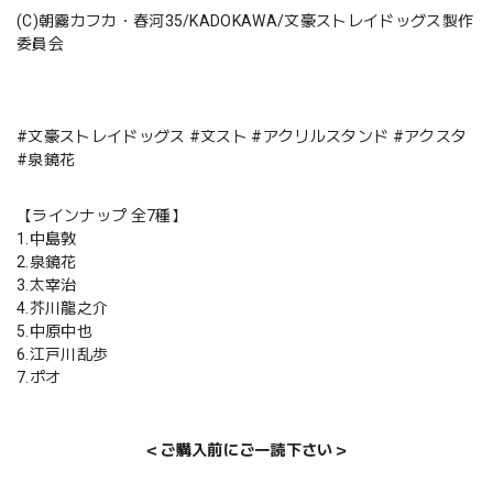
(C)朝霧カフカ・春河35/KADOKAWA/文豪ストレイドッグス製作
委員会
#文豪ストレイドッグス #文スト #アクリルスタンド #アクスタ
#泉鏡花
【ラインナップ 全7種】
1.中島敦
2.泉鏡花
3.太宰治
4.芥川龍之介
5.中原中也
6.江戸川乱歩
7.ポオ
＜ご購入前にご一読下さい＞