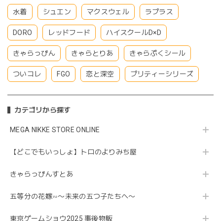
水着
シュエン
マクスウェル
ラプラス
DORO
レッドフード
ハイスクールD×D
きゃらっぴん
きゃらとりあ
きゃらぷくシール
ついコレ
FGO
恋と深空
プリティーシリーズ
カテゴリから探す
MEGA NIKKE STORE ONLINE
【どこでもいっしょ】トロのよりみち屋
きゃらっぴんすとあ
五等分の花嫁∽〜未来の五つ子たちへ〜
東京ゲームショウ2025 事後物販