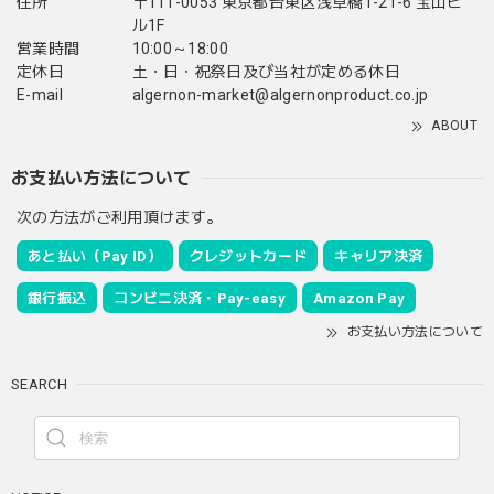
住所
〒111-0053 東京都台東区浅草橋1-21-6 宝山ビ
ル1F
営業時間
10:00～18:00
定休日
土・日・祝祭日及び当社が定める休日
E-mail
algernon-market@algernonproduct.co.jp
ABOUT
お支払い方法について
次の方法がご利用頂けます。
あと払い（Pay ID）
クレジットカード
キャリア決済
銀行振込
コンビニ決済・Pay-easy
Amazon Pay
お支払い方法について
SEARCH