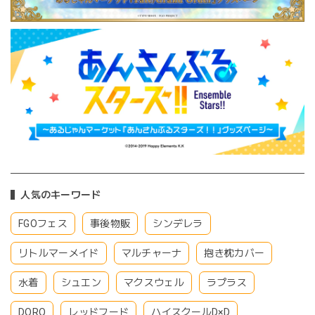
人気のキーワード
FGOフェス
事後物販
シンデレラ
リトルマーメイド
マルチャーナ
抱き枕カバー
水着
シュエン
マクスウェル
ラプラス
DORO
レッドフード
ハイスクールD×D