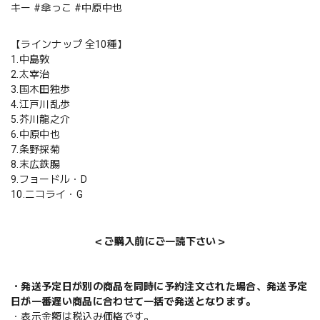
キー #傘っこ #中原中也
【ラインナップ 全10種】
1.中島敦
2.太宰治
3.国木田独歩
4.江戸川乱歩
5.芥川龍之介
6.中原中也
7.条野採菊
8.末広鉄腸
9.フョードル・D
10.ニコライ・G
＜ご購入前にご一読下さい＞
・発送予定日が別の商品を同時に予約注文された場合、発送予定
日が一番遅い商品に合わせて一括で発送となります。
・表示金額は税込み価格です。